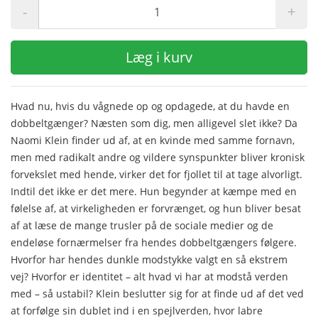
-
+
Læg i kurv
Hvad nu, hvis du vågnede op og opdagede, at du havde en
dobbeltgænger? Næsten som dig, men alligevel slet ikke? Da
Naomi Klein finder ud af, at en kvinde med samme fornavn,
men med radikalt andre og vildere synspunkter bliver kronisk
forvekslet med hende, virker det for fjollet til at tage alvorligt.
Indtil det ikke er det mere. Hun begynder at kæmpe med en
følelse af, at virkeligheden er forvrænget, og hun bliver besat
af at læse de mange trusler på de sociale medier og de
endeløse fornærmelser fra hendes dobbeltgængers følgere.
Hvorfor har hendes dunkle modstykke valgt en så ekstrem
vej? Hvorfor er identitet – alt hvad vi har at modstå verden
med – så ustabil? Klein beslutter sig for at finde ud af det ved
at forfølge sin dublet ind i en spejlverden, hvor labre