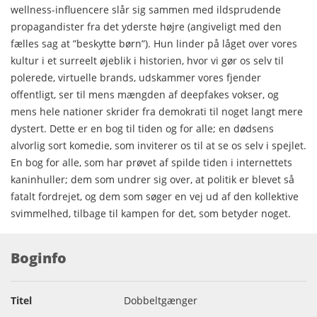
wellness-influencere slår sig sammen med ildsprudende
propagandister fra det yderste højre (angiveligt med den
fælles sag at ”beskytte børn”). Hun linder på låget over vores
kultur i et surreelt øjeblik i historien, hvor vi gør os selv til
polerede, virtuelle brands, udskammer vores fjender
offentligt, ser til mens mængden af deepfakes vokser, og
mens hele nationer skrider fra demokrati til noget langt mere
dystert. Dette er en bog til tiden og for alle; en dødsens
alvorlig sort komedie, som inviterer os til at se os selv i spejlet.
En bog for alle, som har prøvet af spilde tiden i internettets
kaninhuller; dem som undrer sig over, at politik er blevet så
fatalt fordrejet, og dem som søger en vej ud af den kollektive
svimmelhed, tilbage til kampen for det, som betyder noget.
Boginfo
Titel
Dobbeltgænger