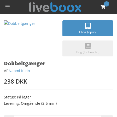
0
Ebog (epub)
Bog (Indbundet)
Dobbeltgænger
Af
Naomi Klein
238 DKK
Status: På lager
Levering: Omgående (2-5 min)