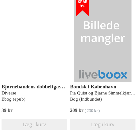
SPAR
9%
Bjørnebandens dobbeltgænger
Bondsk i København
Diverse
Pia Quist og Bjarne Simmelkjær Sandgaard Hansen
Ebog (epub)
Bog (Indbundet)
39 kr
209 kr
(
230 kr
)
Læg i kurv
Læg i kurv