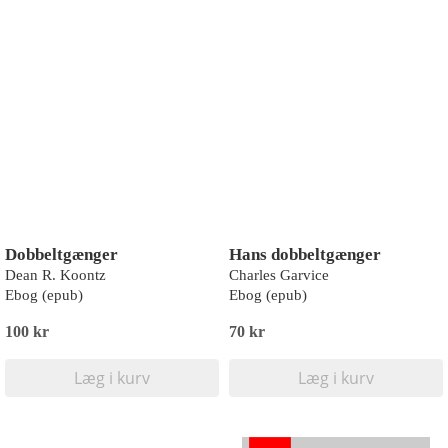
Dobbeltgænger
Hans dobbeltgænger
Dean R. Koontz
Charles Garvice
Ebog (epub)
Ebog (epub)
100 kr
70 kr
Læg i kurv
Læg i kurv