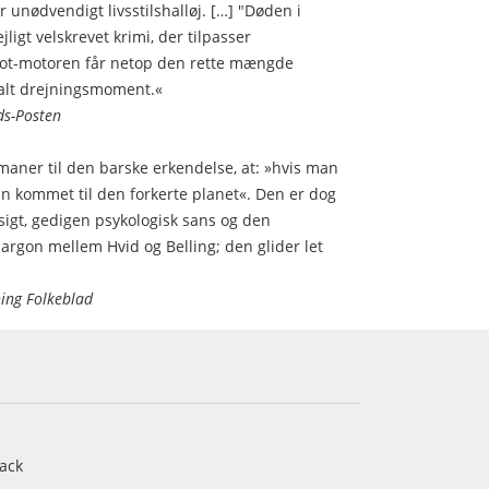
unødvendigt livsstilshalløj. […] "Døden i
ligt velskrevet krimi, der tilpasser
lot-motoren får netop den rette mængde
malt drejningsmoment.«
ds-Posten
m maner til den barske erkendelse, at: »hvis man
an kommet til den forkerte planet«. Den er dog
igt, gedigen psykologisk sans og den
argon mellem Hvid og Belling; den glider let
ing Folkeblad
ack