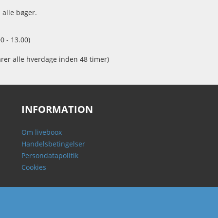
 alle bøger.
0 - 13.00)
arer alle hverdage inden 48 timer)
INFORMATION
Om liveboox
Handelsbetingelser
Persondatapolitik
Cookies