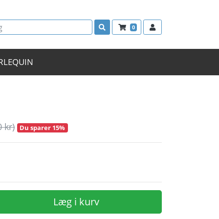
0
RLEQUIN
0 kr)
Du sparer 15%
Læg i kurv