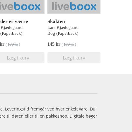
 der er værre
Skakten
 Kjædegaard
Lars Kjædegaard
(Paperback)
Bog (Paperback)
 kr
145 kr
(
170 kr
)
(
170 kr
)
Læg i kurv
Læg i kurv
age. Leveringstid fremgår ved hver enkelt vare. Du
e til døren eller til en pakkeshop. Digitale bøger