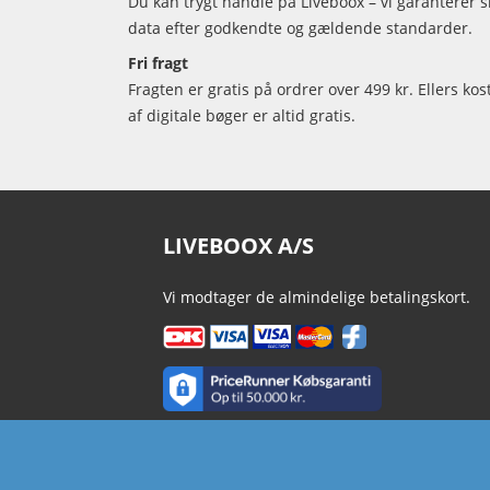
Du kan trygt handle på Liveboox – vi garanterer 
data efter godkendte og gældende standarder.
Fri fragt
Fragten er gratis på ordrer over 499 kr. Ellers kos
af digitale bøger er altid gratis.
LIVEBOOX A/S
Vi modtager de almindelige betalingskort.