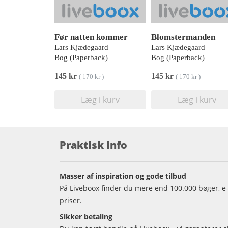
Før natten kommer
Blomstermanden
Lars Kjædegaard
Lars Kjædegaard
Bog (Paperback)
Bog (Paperback)
145 kr
145 kr
(
170 kr
)
(
170 kr
)
Læg i kurv
Læg i kurv
Praktisk info
Masser af inspiration og gode tilbud
På Liveboox finder du mere end 100.000 bøger, e-
priser.
Sikker betaling