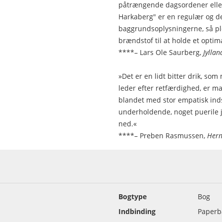
påtrængende dagsordener eller 
Harkaberg" er en regulær og dej
baggrundsoplysningerne, så p
brændstof til at holde et opti
****– Lars Ole Saurberg,
Jyllan
»Det er en lidt bitter drik, so
leder efter retfærdighed, er m
blandet med stor empatisk inds
underholdende, noget puerile j
ned.«
****– Preben Rasmussen,
Hern
Bogtype
Bog
Indbinding
Paperb