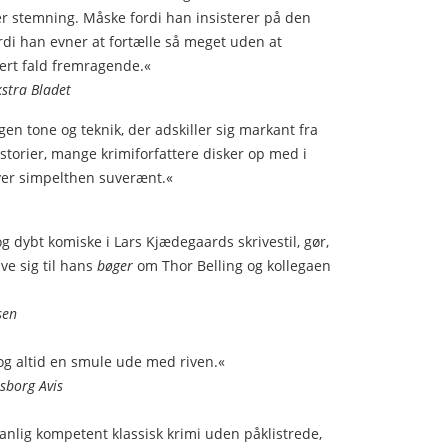
r stemning. Måske fordi han insisterer på den
rdi han evner at fortælle så meget uden at
hvert fald fremragende.«
kstra Bladet
gen tone og teknik, der adskiller sig markant fra
storier, mange krimiforfattere disker op med i
iver simpelthen suverænt.«
 dybt komiske i Lars Kjædegaards skrivestil, gør,
e sig til hans
bøger
om Thor Belling og kollegaen
sen
og altid en smule ude med riven.«
sborg Avis
nlig kompetent klassisk krimi uden påklistrede,