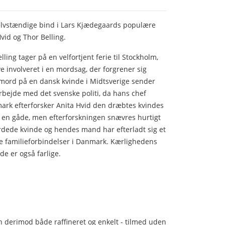
elvstændige bind i Lars Kjædegaards populære
Hvid og Thor Belling.
ling tager på en velfortjent ferie til Stockholm,
e involveret i en mordsag, der forgrener sig
t mord på en dansk kvinde i Midtsverige sender
bejde med det svenske politi, da hans chef
mark efterforsker Anita Hvid den dræbtes kvindes
r en gåde, men efterforskningen snævres hurtigt
yrdede kvinde og hendes mand har efterladt sig et
e familieforbindelser i Danmark. Kærlighedens
 de er også farlige.
en derimod både raffineret og enkelt - tilmed uden