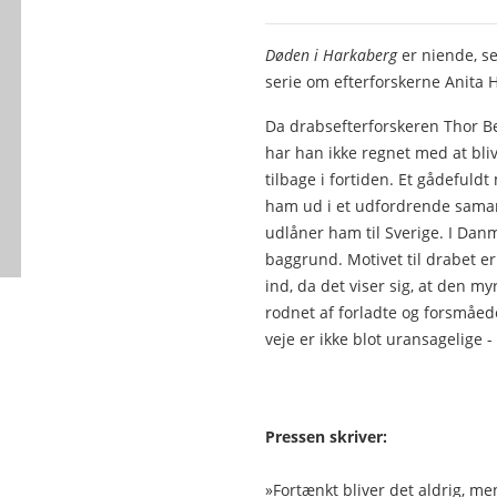
Døden i Harkaberg
er niende, s
serie om efterforskerne Anita 
Da drabsefterforskeren Thor Bel
har han ikke regnet med at bliv
tilbage i fortiden. Et gådefuld
ham ud i et udfordrende samar
udlåner ham til Sverige. I Dan
baggrund. Motivet til drabet e
ind, da det viser sig, at den m
rodnet af forladte og forsmåed
veje er ikke blot uransagelige -
Pressen skriver:
»Fortænkt bliver det aldrig, m