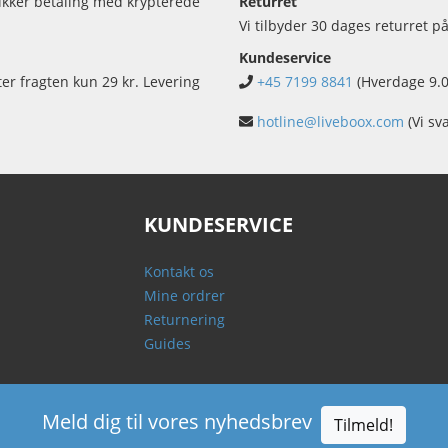
sikker betaling med krypterede
Returret
Vi tilbyder 30 dages returret på
Kundeservice
ter fragten kun 29 kr. Levering
+45 7199 8841
(Hverdage 9.0
hotline@liveboox.com
(Vi sv
KUNDESERVICE
Kontakt os
Mine ordrer
Returnering
Guides
Meld dig til vores nyhedsbrev
Tilmeld!