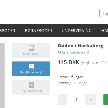
SBØGER
BØRNEBØGER
UNDERVISNING
HA
Døden i Harkaberg
Af
Lars Kjædegaard
Ebog (epub)
145 DKK
(Vejl. pris: 17
Bog (Paperback)
Status: På lager
Levering: 2-5 dage
Bog (Indbundet)
-
+