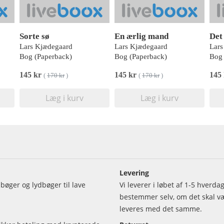
Sorte sø
En ærlig mand
Det
Lars Kjædegaard
Lars Kjædegaard
Lars
Bog (Paperback)
Bog (Paperback)
Bog 
145 kr
145 kr
145
(
170 kr
)
(
170 kr
)
Læg i kurv
Læg i kurv
Levering
bøger og lydbøger til lave
Vi leverer i løbet af 1-5 hverd
bestemmer selv, om det skal vær
leveres med det samme.