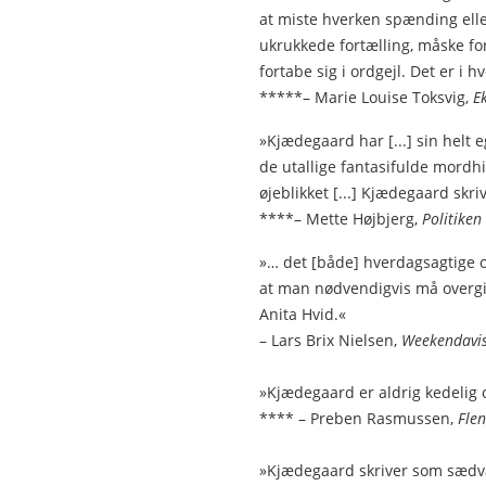
at miste hverken spænding elle
ukrukkede fortælling, måske fo
fortabe sig i ordgejl. Det er i 
*****– Marie Louise Toksvig,
E
»Kjædegaard har [...] sin helt e
de utallige fantasifulde mordhi
øjeblikket [...] Kjædegaard skr
****– Mette Højbjerg,
Politiken
»… det [både] hverdagsagtige og
at man nødvendigvis må overgiv
Anita Hvid.«
– Lars Brix Nielsen,
Weekendavi
»Kjædegaard er aldrig kedelig 
**** – Preben Rasmussen,
Flen
»Kjædegaard skriver som sædva