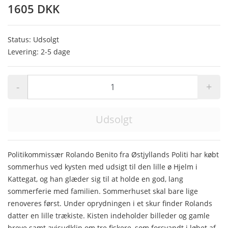
1605 DKK
Status: Udsolgt
Levering: 2-5 dage
-
+
Udsolgt
Politikommissær Rolando Benito fra Østjyllands Politi har købt
sommerhus ved kysten med udsigt til den lille ø Hjelm i
Kattegat, og han glæder sig til at holde en god, lang
sommerferie med familien. Sommerhuset skal bare lige
renoveres først. Under oprydningen i et skur finder Rolands
datter en lille trækiste. Kisten indeholder billeder og gamle
breve samt avisudklip om tre fiskere, som forsvandt i løbet af