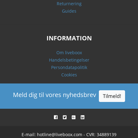
Returnering
Guides
INFORMATION
Om liveboox
Handelsbetingelser
Persondatapolitik
Cookies
Meld dig til vores nyhedsbrev
Tilmeld!
E-mail:
hotline@liveboox.com
- CVR: 34889139