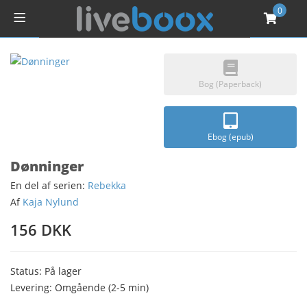
0
Bog (Paperback)
Ebog (epub)
Dønninger
En del af serien:
Rebekka
Af
Kaja Nylund
156 DKK
Status: På lager
Levering: Omgående (2-5 min)