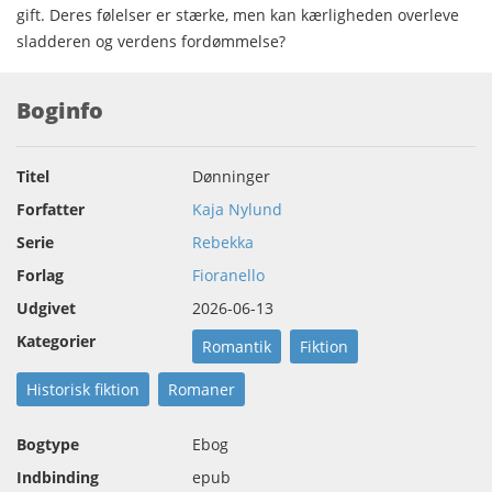
gift. Deres følelser er stærke, men kan kærligheden overleve
sladderen og verdens fordømmelse?
Boginfo
Titel
Dønninger
Forfatter
Kaja Nylund
Serie
Rebekka
Forlag
Fioranello
Udgivet
2026-06-13
Kategorier
Romantik
Fiktion
Historisk fiktion
Romaner
Bogtype
Ebog
Indbinding
epub