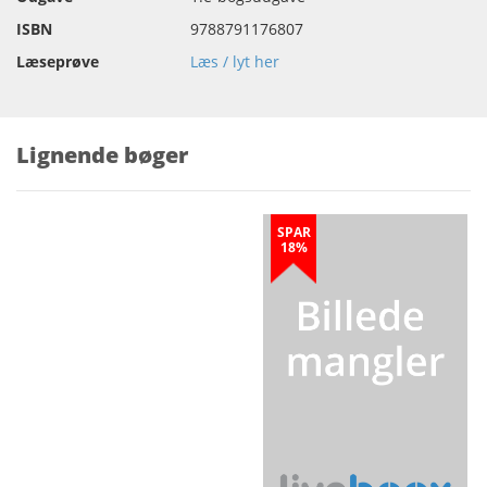
ISBN
9788791176807
Læseprøve
Læs / lyt her
Lignende bøger
SPAR
18%