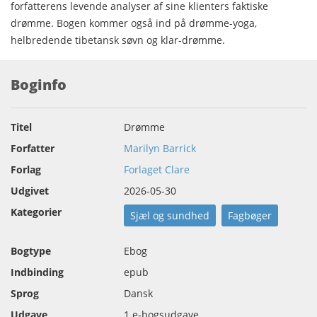
forfatterens levende analyser af sine klienters faktiske
drømme. Bogen kommer også ind på drømme-yoga,
helbredende tibetansk søvn og klar-drømme.
Boginfo
Titel
Drømme
Forfatter
Marilyn Barrick
Forlag
Forlaget Clare
Udgivet
2026-05-30
Kategorier
Sjæl og sundhed
Fagbøger
Bogtype
Ebog
Indbinding
epub
Sprog
Dansk
Udgave
1.e-bogsudgave