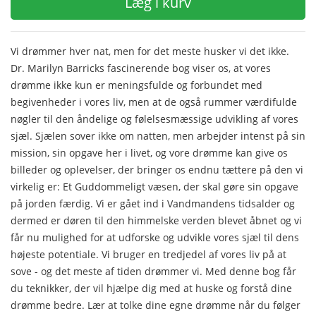
Læg i kurv
Vi drømmer hver nat, men for det meste husker vi det ikke.
Dr. Marilyn Barricks fascinerende bog viser os, at vores
drømme ikke kun er meningsfulde og forbundet med
begivenheder i vores liv, men at de også rummer værdifulde
nøgler til den åndelige og følelsesmæssige udvikling af vores
sjæl. Sjælen sover ikke om natten, men arbejder intenst på sin
mission, sin opgave her i livet, og vore drømme kan give os
billeder og oplevelser, der bringer os endnu tættere på den vi
virkelig er: Et Guddommeligt væsen, der skal gøre sin opgave
på jorden færdig. Vi er gået ind i Vandmandens tidsalder og
dermed er døren til den himmelske verden blevet åbnet og vi
får nu mulighed for at udforske og udvikle vores sjæl til dens
højeste potentiale. Vi bruger en tredjedel af vores liv på at
sove - og det meste af tiden drømmer vi. Med denne bog får
du teknikker, der vil hjælpe dig med at huske og forstå dine
drømme bedre. Lær at tolke dine egne drømme når du følger