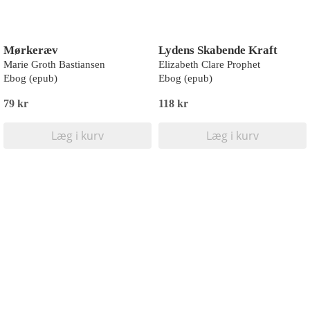
Mørkeræv
Lydens Skabende Kraft
Marie Groth Bastiansen
Elizabeth Clare Prophet
Ebog (epub)
Ebog (epub)
79 kr
118 kr
Læg i kurv
Læg i kurv