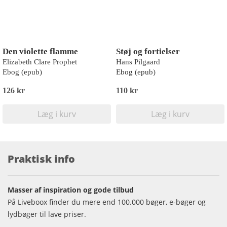
Den violette flamme
Støj og fortielser
Elizabeth Clare Prophet
Hans Pilgaard
Ebog (epub)
Ebog (epub)
126 kr
110 kr
Læg i kurv
Læg i kurv
Praktisk info
Masser af inspiration og gode tilbud
På Liveboox finder du mere end 100.000 bøger, e-bøger og
lydbøger til lave priser.