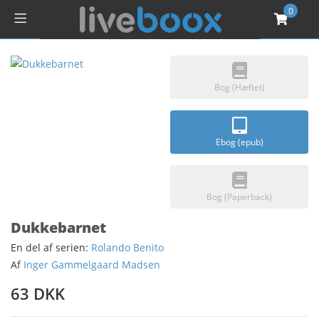
0
Bog (Hæftet)
Ebog (epub)
Bog (Paperback)
Dukkebarnet
En del af serien:
Rolando Benito
Af
Inger Gammelgaard Madsen
63 DKK