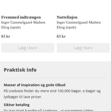
Fremmed indtrængen
Nattelinjen
Inger Gammelgaard Madsen
Inger Gammelgaard Madsen
Ebog (epub)
Ebog (epub)
63 kr
63 kr
Læg i kurv
Læg i kurv
Praktisk info
Masser af inspiration og gode tilbud
På Liveboox finder du mere end 100.000 bøger, e-bøger og
lydbøger til lave priser.
Sikker betaling
Du kan trygt handle på Liveboox – vi garanterer sikker