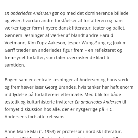
En anderledes Andersen
gør op med det dominerende billede
og viser, hvordan andre forståelser af forfatteren og hans
værker tager form i nyere dansk litteratur, teater og ballet.
Gennem læsninger af værker af blandt andre Harald
Voetmann, Kim Fupz Aakeson, Jesper Wung-Sung og Joakim
Garff træder en anderledes figur frem – en reflekteret og
fremsynet forfatter, som taler overraskende klart til
samtiden.
Bogen samler centrale læsninger af Andersen og hans værk
og fremhæver især Georg Brandes, hvis tanker har haft enorm
indflydelse på forfatterens eftermæle. Med blik for både
æstetik og kulturhistorie inviterer
En anderledes Andersen
til
fornyet diskussion hos alle, der er nysgerrige på H.C.
Andersens fortsatte relevans.
Anne-Marie Mai (f. 1953) er professor i nordisk litteratur,