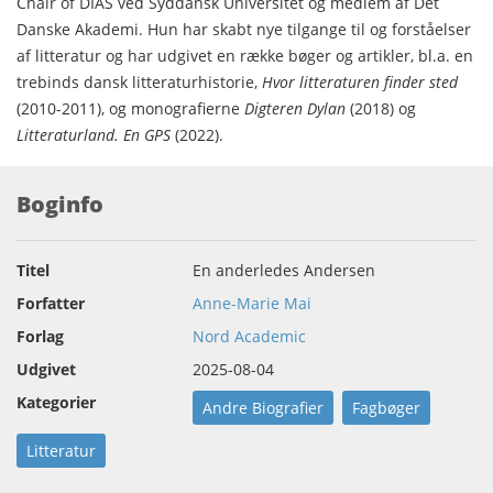
Chair of DIAS ved Syddansk Universitet og medlem af Det
Danske Akademi. Hun har skabt nye tilgange til og forståelser
af litteratur og har udgivet en række bøger og artikler, bl.a. en
trebinds dansk litteraturhistorie,
Hvor litteraturen finder sted
(2010-2011), og monografierne
Digteren Dylan
(2018) og
Litteraturland. En GPS
(2022).
Boginfo
Titel
En anderledes Andersen
Forfatter
Anne-Marie Mai
Forlag
Nord Academic
Udgivet
2025-08-04
Kategorier
Andre Biografier
Fagbøger
Litteratur