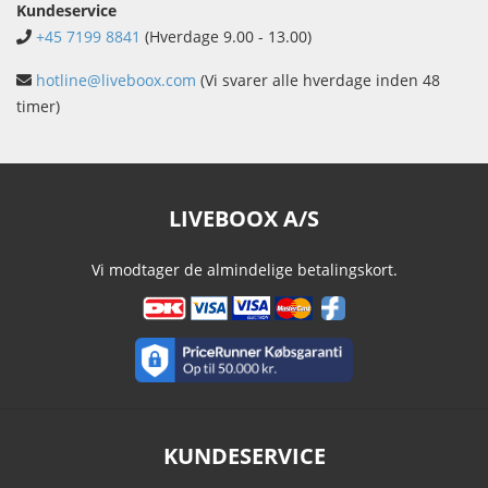
Kundeservice
+45 7199 8841
(Hverdage 9.00 - 13.00)
hotline@liveboox.com
(Vi svarer alle hverdage inden 48
timer)
LIVEBOOX A/S
Vi modtager de almindelige betalingskort.
KUNDESERVICE