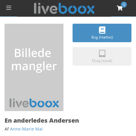
0
Bog (Hæftet)
Ebog (epub)
En anderledes Andersen
Af
Anne-Marie Mai