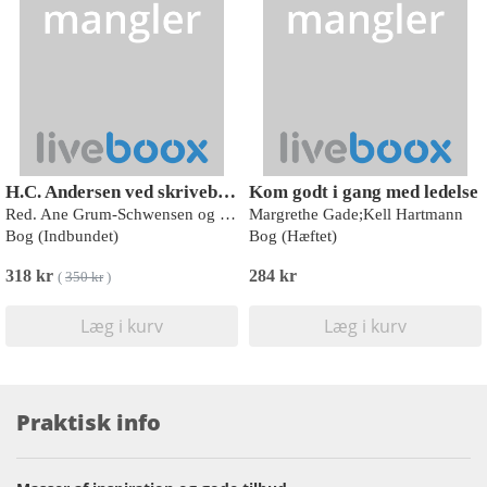
H.C. Andersen ved skrivebordet
Kom godt i gang med ledelse
Red. Ane Grum-Schwensen og Holger Berg
Margrethe Gade;Kell Hartmann
Bog (Indbundet)
Bog (Hæftet)
318 kr
284 kr
(
350 kr
)
Læg i kurv
Læg i kurv
Praktisk info