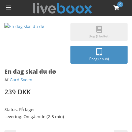
0
Bog (Hæftet)
Ebog (epub)
En dag skal du dø
Af
Gard Sveen
239 DKK
Status: På lager
Levering: Omgående (2-5 min)