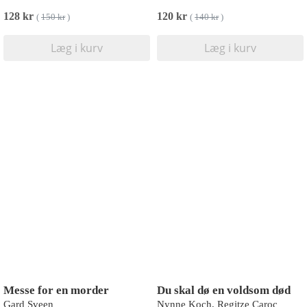
128 kr
120 kr
(
150 kr
)
(
140 kr
)
Læg i kurv
Læg i kurv
Messe for en morder
Du skal dø en voldsom død
Gard Sveen
Nynne Koch, Regitze Caroc