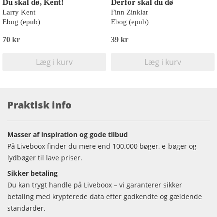
Du skal dø, Kent!
Derfor skal du dø
Larry Kent
Finn Zinklar
Ebog (epub)
Ebog (epub)
70 kr
39 kr
Læg i kurv
Læg i kurv
Praktisk info
Masser af inspiration og gode tilbud
På Liveboox finder du mere end 100.000 bøger, e-bøger og
lydbøger til lave priser.
Sikker betaling
Du kan trygt handle på Liveboox – vi garanterer sikker
betaling med krypterede data efter godkendte og gældende
standarder.