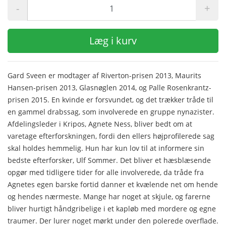
-
+
Læg i kurv
Gard Sveen er modtager af Riverton-prisen 2013, Maurits
Hansen-prisen 2013, Glasnøglen 2014, og Palle Rosenkrantz-
prisen 2015. En kvinde er forsvundet, og det trækker tråde til
en gammel drabssag, som involverede en gruppe nynazister.
Afdelingsleder i Kripos, Agnete Ness, bliver bedt om at
varetage efterforskningen, fordi den ellers højprofilerede sag
skal holdes hemmelig. Hun har kun lov til at informere sin
bedste efterforsker, Ulf Sommer. Det bliver et hæsblæsende
opgør med tidligere tider for alle involverede, da tråde fra
Agnetes egen barske fortid danner et kvælende net om hende
og hendes nærmeste. Mange har noget at skjule, og farerne
bliver hurtigt håndgribelige i et kapløb med mordere og egne
traumer. Der lurer noget mørkt under den polerede overflade.