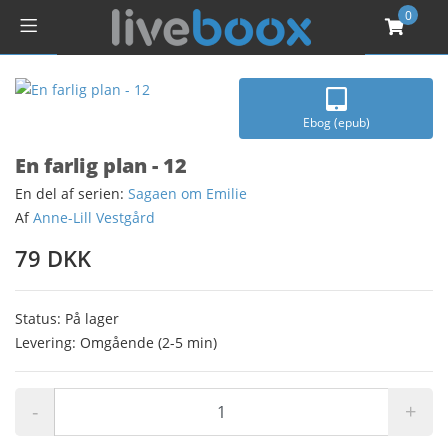
0
Ebog (epub)
En farlig plan - 12
En del af serien:
Sagaen om Emilie
Af
Anne-Lill Vestgård
79 DKK
Status: På lager
Levering: Omgående (2-5 min)
-
+