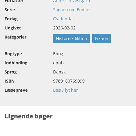
Forfatter
Anne-Lill Vestgård
Serie
Sagaen om Emilie
Forlag
Gyldendal
Udgivet
2026-02-02
Kategorier
Historisk fiktion
Fiktion
Bogtype
Ebog
Indbinding
epub
Sprog
Dansk
ISBN
9789180769099
Læseprøve
Læs / lyt her
Lignende bøger