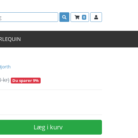
0
RLEQUIN
Hjorth
0 kr)
Du sparer 9%
Læg i kurv