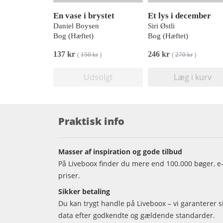
En vase i brystet
Et lys i december
Daniel Boysen
Siri Østli
Bog (Hæftet)
Bog (Hæftet)
137 kr
246 kr
(
150 kr
)
(
270 kr
)
Udsolgt
Læg i kurv
Praktisk info
Masser af inspiration og gode tilbud
På Liveboox finder du mere end 100.000 bøger, e-
priser.
Sikker betaling
Du kan trygt handle på Liveboox – vi garanterer 
data efter godkendte og gældende standarder.