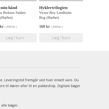
 min hånd
Hyklertrilogien
n Perkins-Valdez
Victor Boy Lindholm
(Hæftet)
Bog (Hæftet)
 kr
168 kr
(
250 kr
)
(
200 kr
)
Læg i kurv
Læg i kurv
age. Leveringstid fremgår ved hver enkelt vare. Du
e til døren eller til en pakkeshop. Digitale bøger
 alle bøger.