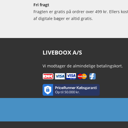
Fri fragt
Fragten er gratis på ordrer over 499 kr. Ellers kos
af digitale bøger er altid gratis.
LIVEBOOX A/S
Vi modtager de almindelige betalingskort.