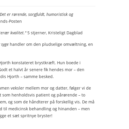
 Det er rørende, sorgfuldt, humoristisk og
lands-Posten
terær kvalitet."
5 stjerner, Kristeligt Dagblad
v syge
handler om den pludselige omvæltning, en
Hjorth konstateret brystkræft. Hun boede i
dt et halvt år senere fik hendes mor – den
gdis Hjorth – samme besked.
mmen veksler mellem mor og datter, følger vi de
 som henholdsvis patient og pårørende – to
 dem, og som de håndterer på forskellig vis. De må
hold til medicinsk behandling og hinanden – men
ge et sæt spritnye bryster!