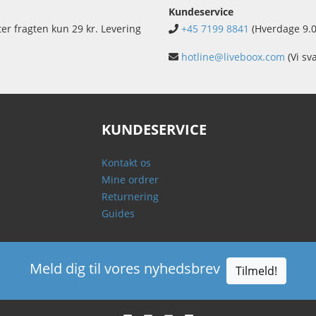
Kundeservice
ter fragten kun 29 kr. Levering
+45 7199 8841
(Hverdage 9.0
hotline@liveboox.com
(Vi sv
KUNDESERVICE
Kontakt os
Mine ordrer
Returnering
Guides
Meld dig til vores nyhedsbrev
Tilmeld!