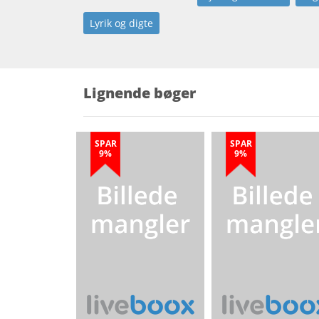
Lyrik og digte
Lignende bøger
SPAR
SPAR
9%
9%