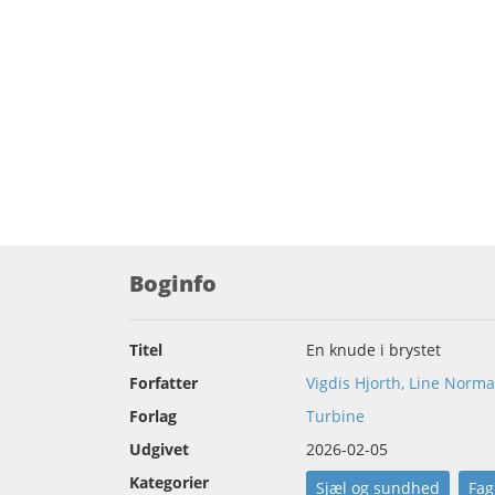
Boginfo
Titel
En knude i brystet
Forfatter
Vigdis Hjorth, Line Norm
Forlag
Turbine
Udgivet
2026-02-05
Kategorier
Sjæl og sundhed
Fag