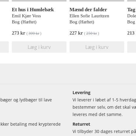
Et hus i Humlebæk
Mænd der falder
Tag
Emil Kjær Voss
Ellen Sofie Lauritzen
Dole
Bog (Hæftet)
Bog (Hæftet)
Bog 
273 kr
227 kr
213
(
300 kr
)
(
250 kr
)
Læg i kurv
Læg i kurv
Levering
bøger og lydbøger til lave
Vi leverer i løbet af 1-5 hverd
bestemmer selv, om det skal vær
leveres med det samme.
sikker betaling med krypterede
Returret
Vi tilbyder 30 dages returret på