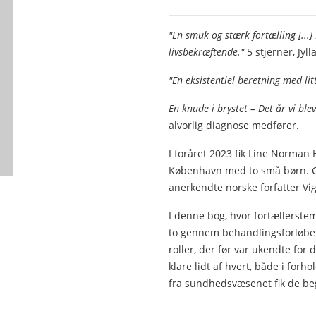
"En smuk og stærk fortælling [...]
livsbekræftende."
5 stjerner, Jyl
"En eksistentiel beretning med lit
En knude i brystet – Det år vi ble
alvorlig diagnose medfører.
I foråret 2023 fik Line Norman 
København med to små børn. Go
anerkendte norske forfatter Vi
I denne bog, hvor fortællerste
to gennem behandlingsforløbet
roller, der før var ukendte for
klare lidt af hvert, både i for
fra sundhedsvæsenet fik de beg