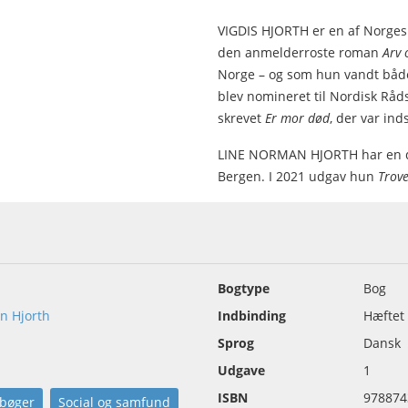
VIGDIS HJORTH er en af Norges
den anmelderroste roman
Arv 
Norge – og som hun vandt både
blev nomineret til Nordisk Råds
skrevet
Er mor død
, der var ind
LINE NORMAN HJORTH har en dokt
Bergen. I 2021 udgav hun
Trove
Bogtype
Bog
an Hjorth
Indbinding
Hæftet
Sprog
Dansk
Udgave
1
ISBN
978874
bøger
Social og samfund