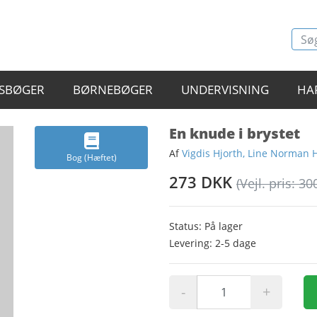
SBØGER
BØRNEBØGER
UNDERVISNING
HA
En knude i brystet
Af
Vigdis Hjorth, Line Norman 
Bog (Hæftet)
273 DKK
(Vejl. pris: 30
Status: På lager
Levering: 2-5 dage
-
+