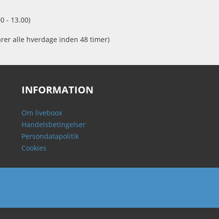
0 - 13.00)
arer alle hverdage inden 48 timer)
INFORMATION
Om liveboox
Handelsbetingelser
Persondatapolitik
Cookies