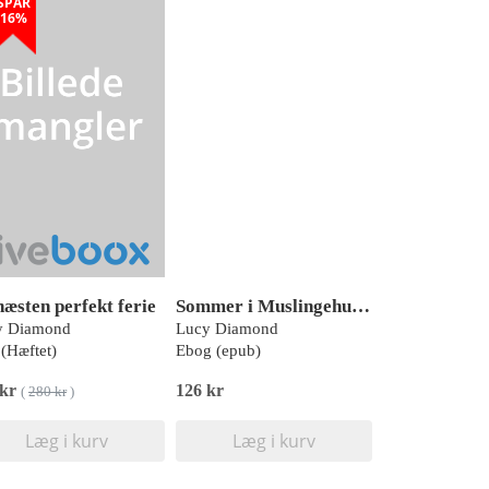
SPAR
16%
næsten perfekt ferie
Sommer i Muslingehuset
y Diamond
Lucy Diamond
(Hæftet)
Ebog (epub)
 kr
126 kr
(
280 kr
)
Læg i kurv
Læg i kurv