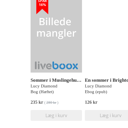
SPAR
16%
Sommer i Muslingehuset
En sommer i Bright
Lucy Diamond
Lucy Diamond
Bog (Hæftet)
Ebog (epub)
235 kr
126 kr
(
280 kr
)
Læg i kurv
Læg i kurv