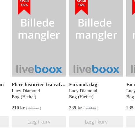
SPAR
SPAR
16%
16%
on
Flere historier fra caféen i Cornwall
En smuk dag
En 
Lucy Diamond
Lucy Diamond
Luc
Bog (Hæftet)
Bog (Hæftet)
Bog 
210 kr
235 kr
235
(
250 kr
)
(
280 kr
)
Læg i kurv
Læg i kurv