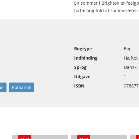
En sommer i Brighton er feelgoo
fortælling fuld af sommerfølel
Bogtype
Bog
Indbinding
Hæftet
Sprog
Dansk
Udgave
1
ISBN
978877
on
Romantik