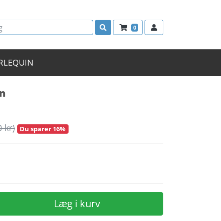
0
RLEQUIN
n
0 kr)
Du sparer 16%
Læg i kurv