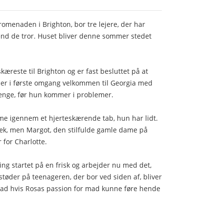
romenaden i Brighton, bor tre lejere, der har
end de tror. Huset bliver denne sommer stedet
æreste til Brighton og er fast besluttet på at
der i første omgang velkommen til Georgia med
ænge, før hun kommer i problemer.
 igennem et hjerteskærende tab, hun har lidt.
æk, men Margot, den stilfulde gamle dame på
 for Charlotte.
ring startet på en frisk og arbejder nu med det,
tøder på teenageren, der bor ved siden af, bliver
vad hvis Rosas passion for mad kunne føre hende