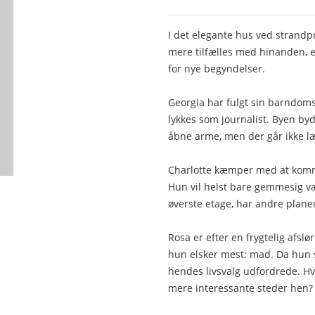
I det elegante hus ved strandp
mere tilfælles med hinanden, 
for nye begyndelser.
Georgia har fulgt sin barndomsk
lykkes som journalist. Byen by
åbne arme, men der går ikke l
Charlotte kæmper med at komme
Hun vil helst bare gemmesig v
øverste etage, har andre planer
Rosa er efter en frygtelig afslø
hun elsker mest: mad. Da hun s
hendes livsvalg udfordrede. H
mere interessante steder hen?