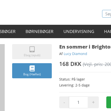
SBØGER
BØRNEBØGER
UNDERVISNING
HA
En sommer i Brighto
Af
Lucy Diamond
Ebog (epub)
168 DKK
(Vejl. pris: 20
Bog (Hæftet)
Status: På lager
Levering: 2-5 dage
-
+