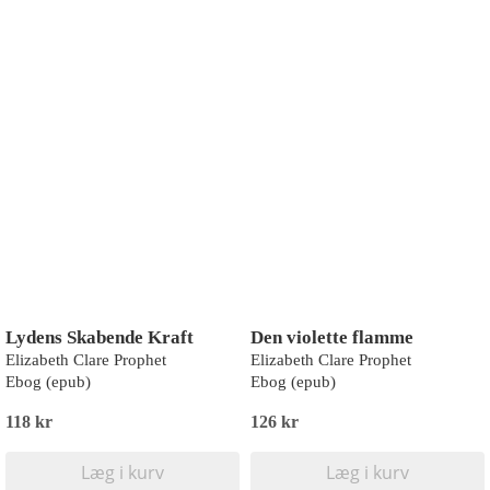
Lydens Skabende Kraft
Den violette flamme
Elizabeth Clare Prophet
Elizabeth Clare Prophet
Ebog (epub)
Ebog (epub)
118 kr
126 kr
Læg i kurv
Læg i kurv