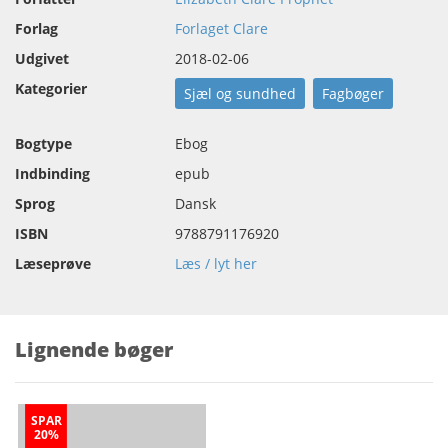
Forlag
Forlaget Clare
Udgivet
2018-02-06
Kategorier
Sjæl og sundhed
Fagbøger
Bogtype
Ebog
Indbinding
epub
Sprog
Dansk
ISBN
9788791176920
Læseprøve
Læs / lyt her
Lignende bøger
SPAR
20%