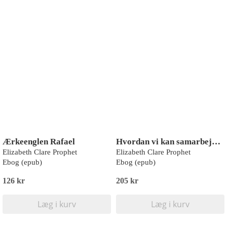
Ærkeenglen Rafael
Hvordan vi kan samarbejde med englene
Elizabeth Clare Prophet
Elizabeth Clare Prophet
Ebog (epub)
Ebog (epub)
126 kr
205 kr
Læg i kurv
Læg i kurv