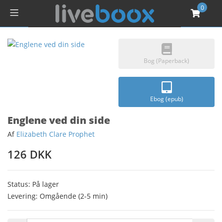
0
Bog (Paperback)
Ebog (epub)
Englene ved din side
Af
Elizabeth Clare Prophet
126 DKK
Status: På lager
Levering: Omgående (2-5 min)