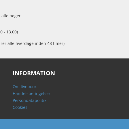
 alle bøger.
0 - 13.00)
arer alle hverdage inden 48 timer)
INFORMATION
Om liveboox
Handelsbetingelser
Persondatapolitik
Cookies