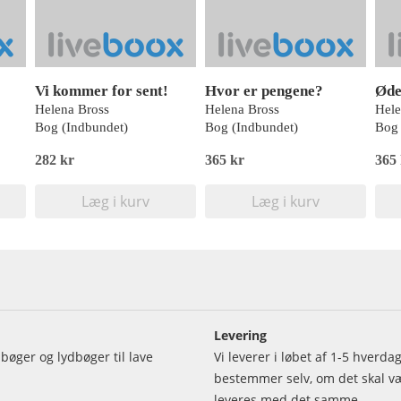
Vi kommer for sent!
Hvor er pengene?
Øde
Helena Bross
Helena Bross
Hele
Bog (Indbundet)
Bog (Indbundet)
Bog 
282 kr
365 kr
365
Læg i kurv
Læg i kurv
Levering
bøger og lydbøger til lave
Vi leverer i løbet af 1-5 hverd
bestemmer selv, om det skal vær
leveres med det samme.