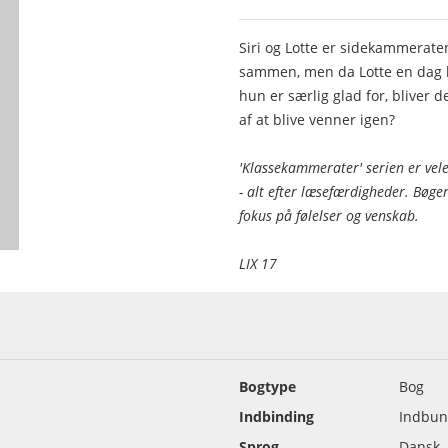
Siri og Lotte er sidekammerater
sammen, men da Lotte en dag k
hun er særlig glad for, bliver 
af at blive venner igen?
'Klassekammerater' serien er veleg
- alt efter læsefærdigheder. Bøger
fokus på følelser og venskab.
LIX 17
Bogtype
Bog
Indbinding
Indbun
Sprog
Dansk