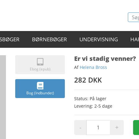
SBØGER
BØRNEBØGER
UNDERVISNING
HA
Er vi stadig venner?
Af
Helena Bross
Ebog (epub)
282 DKK
Bog (Indbundet)
Status: På lager
Levering: 2-5 dage
-
+