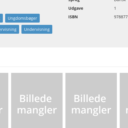
Udgave
1
ISBN
978877
t
Ungdomsbøger
rvisning
Undervisning