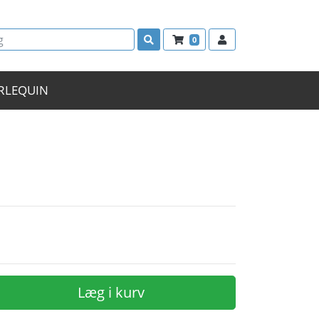
0
RLEQUIN
Læg i kurv