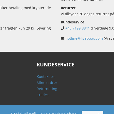
sikker betaling med krypterede
Returret
Vi tilbyder 30 dages returret på
Kundeservice
ter fragten kun 29 kr. Levering
+45 7199 8841
(Hverdage 9.0
hotline@liveboox.com
(Vi sv
KUNDESERVICE
Kontakt os
Mine ordrer
Returnering
Guides