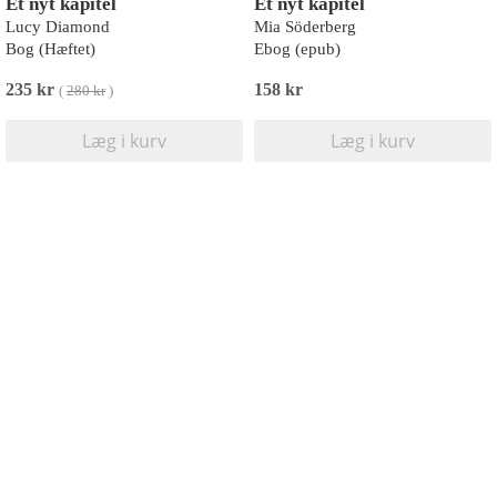
Et nyt kapitel
Et nyt kapitel
Lucy Diamond
Mia Söderberg
Bog (Hæftet)
Ebog (epub)
235 kr
158 kr
(
280 kr
)
Læg i kurv
Læg i kurv