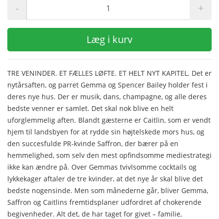
-
+
Læg i kurv
TRE VENINDER. ET FÆLLES LØFTE. ET HELT NYT KAPITEL. Det er
nytårsaften, og parret Gemma og Spencer Bailey holder fest i
deres nye hus. Der er musik, dans, champagne, og alle deres
bedste venner er samlet. Det skal nok blive en helt
uforglemmelig aften. Blandt gæsterne er Caitlin, som er vendt
hjem til landsbyen for at rydde sin højtelskede mors hus, og
den succesfulde PR-kvinde Saffron, der bærer på en
hemmelighed, som selv den mest opfindsomme mediestrategi
ikke kan ændre på. Over Gemmas tvivlsomme cocktails og
lykkekager aftaler de tre kvinder, at det nye år skal blive det
bedste nogensinde. Men som månederne går, bliver Gemma,
Saffron og Caitlins fremtidsplaner udfordret af chokerende
begivenheder. Alt det, de har taget for givet – familie,