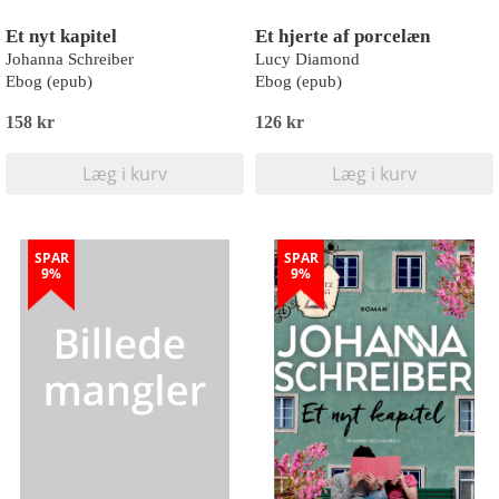
Et nyt kapitel
Et hjerte af porcelæn
Johanna Schreiber
Lucy Diamond
Ebog (epub)
Ebog (epub)
158 kr
126 kr
Læg i kurv
Læg i kurv
SPAR
SPAR
9%
9%