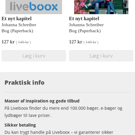
Et nyt kapitel
Et nyt kapitel
Johanna Schreiber
Johanna Schreiber
Bog (Paperback)
Bog (Paperback)
127 kr
127 kr
(
140 kr
)
(
140 kr
)
Læg i kurv
Læg i kurv
Praktisk info
Masser af inspiration og gode tilbud
På Liveboox finder du mere end 100.000 bøger, e-bøger og
lydbøger til lave priser.
Sikker betaling
Du kan trygt handle på Liveboox – vi garanterer sikker