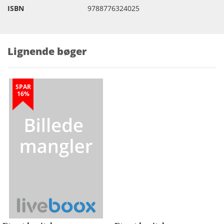
ISBN
9788776324025
Lignende bøger
SPAR
16%