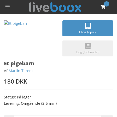
0
Ebog (epub)
Bog (Indbundet)
Et pigebarn
Af
Martin Tilrem
180 DKK
Status: På lager
Levering: Omgående (2-5 min)