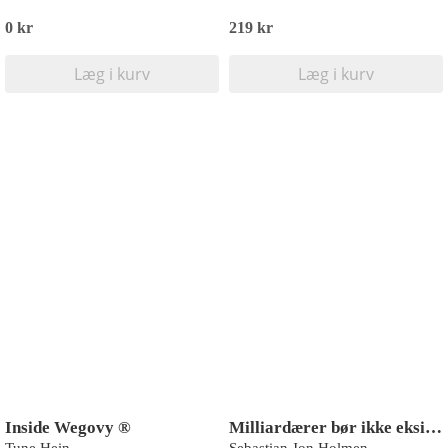
0 kr
219 kr
Læg i kurv
Læg i kurv
Inside Wegovy ®
Milliardærer bør ikke eksistere