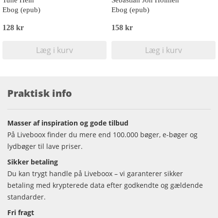
Tune Hein
Sebastian Jon Holmen
Ebog (epub)
Ebog (epub)
128 kr
158 kr
Læg i kurv
Læg i kurv
Praktisk info
Masser af inspiration og gode tilbud
På Liveboox finder du mere end 100.000 bøger, e-bøger og
lydbøger til lave priser.
Sikker betaling
Du kan trygt handle på Liveboox – vi garanterer sikker
betaling med krypterede data efter godkendte og gældende
standarder.
Fri fragt