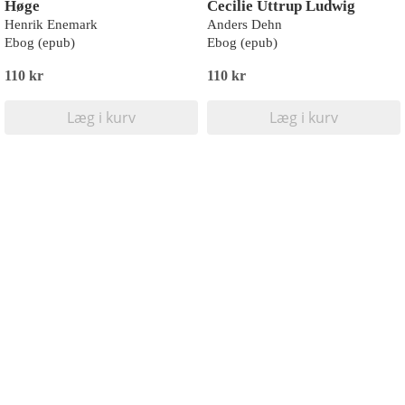
Høge
Cecilie Uttrup Ludwig
Henrik Enemark
Anders Dehn
Ebog (epub)
Ebog (epub)
110 kr
110 kr
Læg i kurv
Læg i kurv