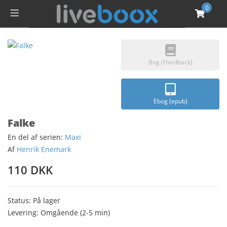
0
Bog (Hardback)
Ebog (epub)
Falke
En del af serien:
Maxi
Af
Henrik Enemark
110 DKK
Status: På lager
Levering: Omgående (2-5 min)