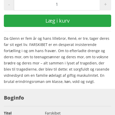
-
+
Læg i kurv
Da Glenn er fem år og hans lillebror, René, er tre, tager deres
far sit eget liv. FARSKIBET er en desperat insisterende
fortælling i og om hans fravær. Om to efterladte drenge og
deres mor, om to teenagesønner og deres mor, om to voksne
brødre og deres mor – alt sammen i lyset af tragedien, der
blev til tragedierne, der blev til dette: et sorgfuldt og rasende
vidnesbyrd om en familie ødelagt af giftig maskulinitet. En
brutal erindringsroman om klasse, køn, vold og svigt.
Boginfo
Titel
Farskibet