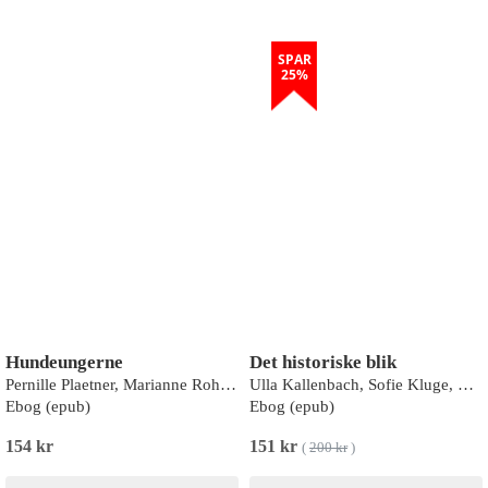
SPAR
25%
Hundeungerne
Det historiske blik
Pernille Plaetner, Marianne Rohweder
Ulla Kallenbach, Sofie Kluge, Rasmus Vangshardt
Ebog (epub)
Ebog (epub)
154 kr
151 kr
(
200 kr
)