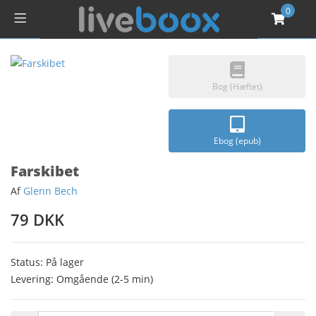
0
Bog (Hæftet)
Ebog (epub)
Farskibet
Af
Glenn Bech
79 DKK
Status: På lager
Levering: Omgående (2-5 min)