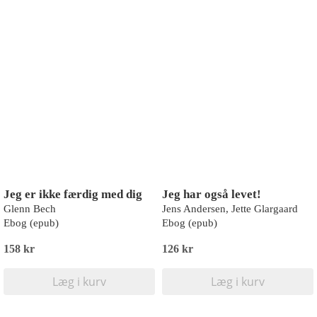
Jeg er ikke færdig med dig
Jeg har også levet!
Glenn Bech
Jens Andersen, Jette Glargaard
Ebog (epub)
Ebog (epub)
158 kr
126 kr
Læg i kurv
Læg i kurv