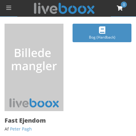
0
Bog (Hardback)
Fast Ejendom
Af
Peter Pagh