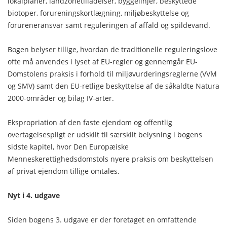
lokalplaner, landzonetilladelser, byggelinjer, beskyttede
biotoper, forureningskortlægning, miljøbeskyttelse og
forureneransvar samt reguleringen af affald og spildevand.
Bogen belyser tillige, hvordan de traditionelle reguleringslove
ofte må anvendes i lyset af EU-regler og gennemgår EU-
Domstolens praksis i forhold til miljøvurderingsreglerne (VVM
og SMV) samt den EU-retlige beskyttelse af de såkaldte Natura
2000-områder og bilag IV-arter.
Ekspropriation af den faste ejendom og offentlig
overtagelsespligt er udskilt til særskilt belysning i bogens
sidste kapitel, hvor Den Europæiske
Menneskerettighedsdomstols nyere praksis om beskyttelsen
af privat ejendom tillige omtales.
Nyt i 4. udgave
Siden bogens 3. udgave er der foretaget en omfattende