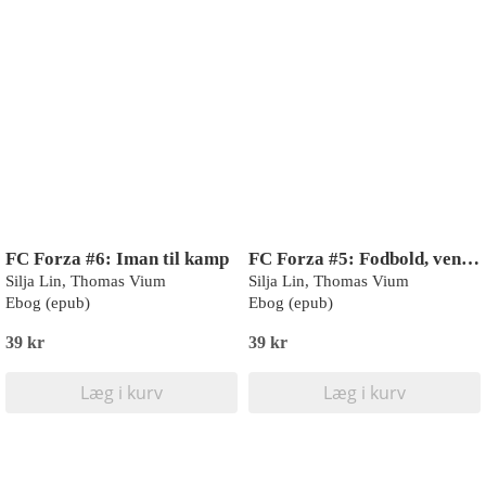
FC Forza #6: Iman til kamp
FC Forza #5: Fodbold, venskab og sukkersyge
Silja Lin, Thomas Vium
Silja Lin, Thomas Vium
Ebog (epub)
Ebog (epub)
39 kr
39 kr
Læg i kurv
Læg i kurv