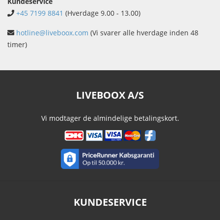
Kundeservice
+45 7199 8841
(Hverdage 9.00 - 13.00)
hotline@liveboox.com
(Vi svarer alle hverdage inden 48
timer)
LIVEBOOX A/S
Vi modtager de almindelige betalingskort.
KUNDESERVICE