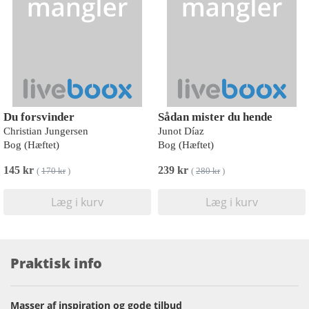
Du forsvinder
Sådan mister du hende
Christian Jungersen
Junot Díaz
Bog (Hæftet)
Bog (Hæftet)
145 kr
239 kr
(
170 kr
)
(
280 kr
)
Læg i kurv
Læg i kurv
Praktisk info
Masser af inspiration og gode tilbud