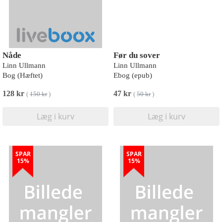
Nåde
Før du sover
Linn Ullmann
Linn Ullmann
Bog (Hæftet)
Ebog (epub)
128 kr
47 kr
(
150 kr
)
(
50 kr
)
Læg i kurv
Læg i kurv
SPAR
SPAR
15%
15%