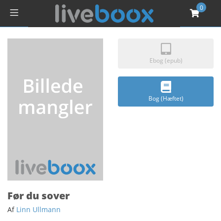
0
Ebog (epub)
Bog (Hæftet)
Før du sover
Af
Linn Ullmann