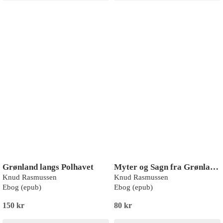
Grønland langs Polhavet
Myter og Sagn fra Grønland: Første samling
Knud Rasmussen
Knud Rasmussen
Ebog (epub)
Ebog (epub)
150 kr
80 kr