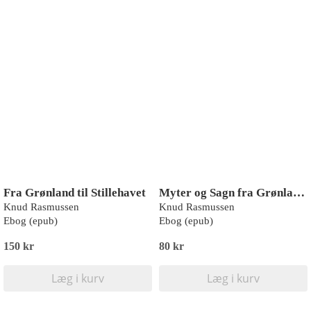
Fra Grønland til Stillehavet
Myter og Sagn fra Grønland: Tredje samling
Knud Rasmussen
Knud Rasmussen
Ebog (epub)
Ebog (epub)
150 kr
80 kr
Læg i kurv
Læg i kurv