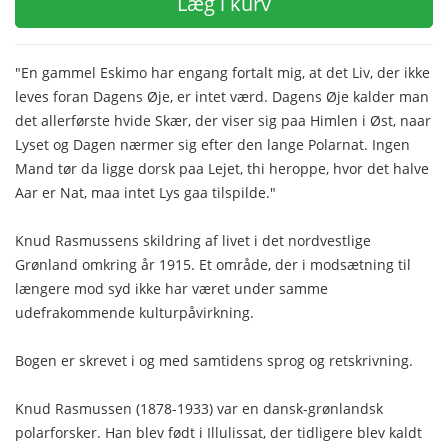
Læg i kurv
"En gammel Eskimo har engang fortalt mig, at det Liv, der ikke
leves foran Dagens Øje, er intet værd. Dagens Øje kalder man
det allerførste hvide Skær, der viser sig paa Himlen i Øst, naar
Lyset og Dagen nærmer sig efter den lange Polarnat. Ingen
Mand tør da ligge dorsk paa Lejet, thi heroppe, hvor det halve
Aar er Nat, maa intet Lys gaa tilspilde."
Knud Rasmussens skildring af livet i det nordvestlige
Grønland omkring år 1915. Et område, der i modsætning til
længere mod syd ikke har været under samme
udefrakommende kulturpåvirkning.
Bogen er skrevet i og med samtidens sprog og retskrivning.
Knud Rasmussen (1878-1933) var en dansk-grønlandsk
polarforsker. Han blev født i Illulissat, der tidligere blev kaldt