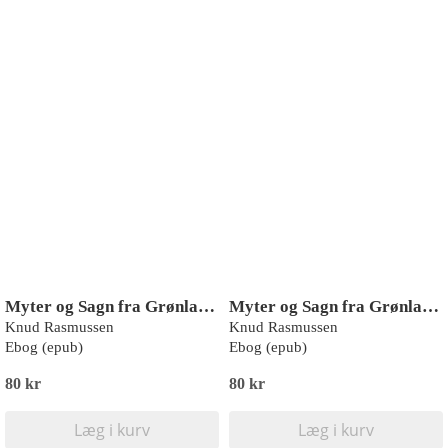
Myter og Sagn fra Grønland: Anden samling
Myter og Sagn fra Grønland: Fjerde samling
Knud Rasmussen
Knud Rasmussen
Ebog (epub)
Ebog (epub)
80 kr
80 kr
Læg i kurv
Læg i kurv