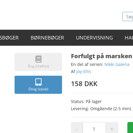
SBØGER
BØRNEBØGER
UNDERVISNING
HA
Forfulgt på marsken
En del af serien:
Nikki Galena
Bog (Hæftet)
Af
Joy Ellis
158 DKK
Ebog (epub)
Status: På lager
Levering: Omgående (2-5 min)
-
+