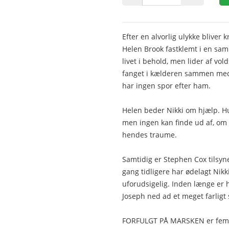
Efter en alvorlig ulykke blive
Helen Brook fastklemt i en sa
livet i behold, men lider af v
fanget i kælderen sammen med 
har ingen spor efter ham.
Helen beder Nikki om hjælp. Hu
men ingen kan finde ud af, om de
hendes traume.
Samtidig er Stephen Cox tilsyn
gang tidligere har ødelagt Nikk
uforudsigelig. Inden længe er h
Joseph ned ad et meget farligt 
FORFULGT PÅ MARSKEN er femte 