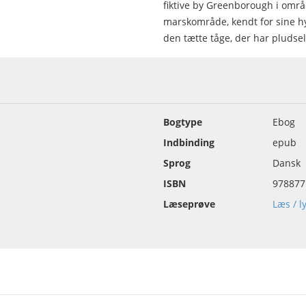
fiktive by Greenborough i områd
marskområde, kendt for sine hy
den tætte tåge, der har pludsel
Bogtype
Ebog
Indbinding
epub
Sprog
Dansk
ISBN
978877
Læseprøve
Læs / l