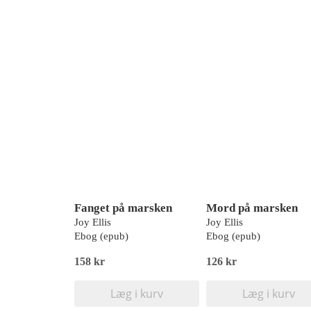
Fanget på marsken
Mord på marsken
Joy Ellis
Joy Ellis
Ebog (epub)
Ebog (epub)
158 kr
126 kr
Læg i kurv
Læg i kurv