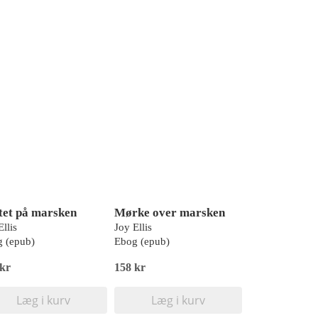
tet på marsken
Mørke over marsken
Ellis
Joy Ellis
 (epub)
Ebog (epub)
 kr
158 kr
Læg i kurv
Læg i kurv