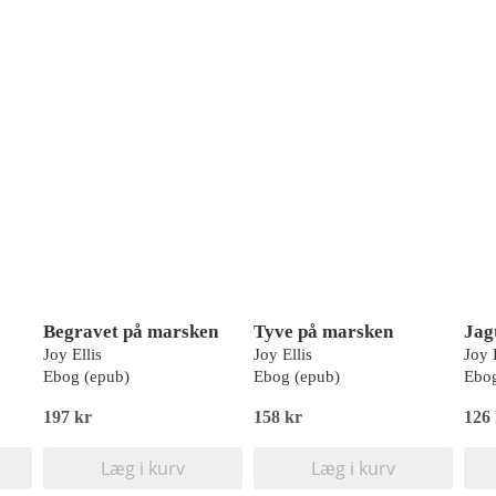
Begravet på marsken
Tyve på marsken
Jag
Joy Ellis
Joy Ellis
Joy 
Ebog (epub)
Ebog (epub)
Ebog
197 kr
158 kr
126
Læg i kurv
Læg i kurv