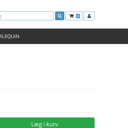
0
RLEQUIN
Læg i kurv