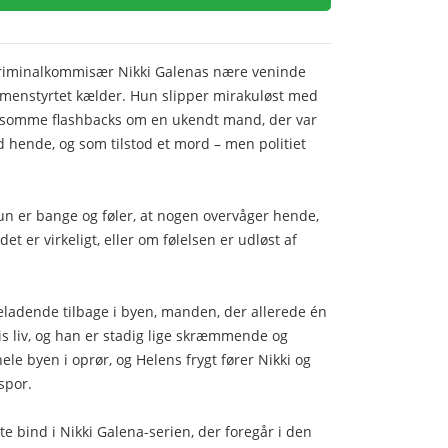
r kriminalkommisær Nikki Galenas nære veninde
mmenstyrtet kælder. Hun slipper mirakuløst med
oldsomme flashbacks om en ukendt mand, der var
hende, og som tilstod et mord – men politiet
n er bange og føler, at nogen overvåger hende,
t er virkeligt, eller om følelsen er udløst af
eladende tilbage i byen, manden, der allerede én
is liv, og han er stadig lige skræmmende og
ele byen i oprør, og Helens frygt fører Nikki og
spor.
bind i Nikki Galena-serien, der foregår i den