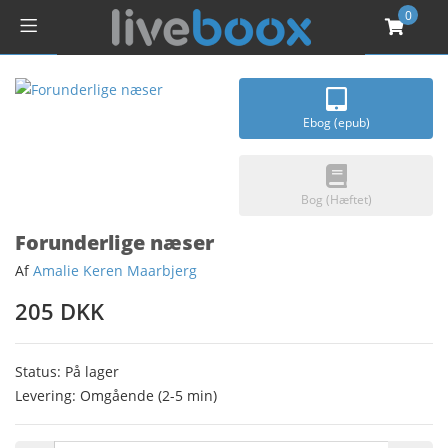
0
Ebog (epub)
Bog (Hæftet)
Forunderlige næser
Af
Amalie Keren Maarbjerg
205 DKK
Status: På lager
Levering: Omgående (2-5 min)