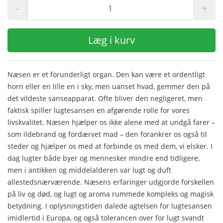
-
+
Læg i kurv
Næsen er et forunderligt organ. Den kan være et ordentligt
horn eller en lille en i sky, men uanset hvad, gemmer den på
det vildeste sanseapparat. Ofte bliver den negligeret, men
faktisk spiller lugtesansen en afgørende rolle for vores
livskvalitet. Næsen hjælper os ikke alene med at undgå farer –
som ildebrand og fordærvet mad – den forankrer os også til
steder og hjælper os med at forbinde os med dem, vi elsker. I
dag lugter både byer og mennesker mindre end tidligere,
men i antikken og middelalderen var lugt og duft
allestedsnærværende. Næsens erfaringer udgjorde forskellen
på liv og død, og lugt og aroma rummede kompleks og magisk
betydning. I oplysningstiden dalede agtelsen for lugtesansen
imidlertid i Europa, og også tolerancen over for lugt svandt