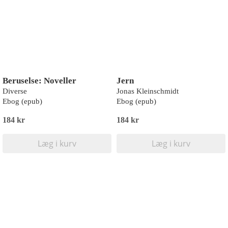
Beruselse: Noveller
Jern
Diverse
Jonas Kleinschmidt
Ebog (epub)
Ebog (epub)
184 kr
184 kr
Læg i kurv
Læg i kurv