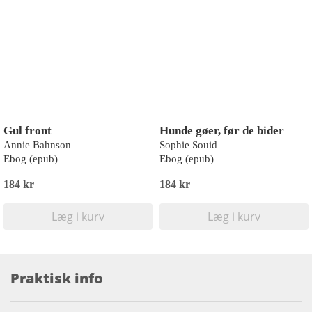
Gul front
Hunde gøer, før de bider
Annie Bahnson
Sophie Souid
Ebog (epub)
Ebog (epub)
184 kr
184 kr
Læg i kurv
Læg i kurv
Praktisk info