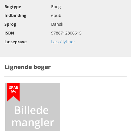
Bogtype
Ebog
Indbinding
epub
Sprog
Dansk
ISBN
9788712806615
Læseprøve
Læs / lyt her
Lignende bøger
SPAR
9%