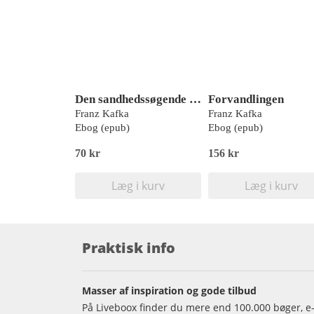
Den sandhedssøgende hund. Forvandlingen. Afslaget
Forvandlingen
Franz Kafka
Franz Kafka
Ebog (epub)
Ebog (epub)
70 kr
156 kr
Læg i kurv
Læg i kurv
Praktisk info
Masser af inspiration og gode tilbud
På Liveboox finder du mere end 100.000 bøger, e-