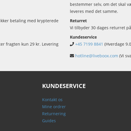
bestemmer selv, om det skal vær
leveres med det samme.
sikker betaling med krypterede
Returret
Vi tilbyder 30 dages returret på
Kundeservice
ter fragten kun 29 kr. Levering
+45 7199 8841
(Hverdage 9.0
hotline@liveboox.com
(Vi sv
KUNDESERVICE
Kontakt os
Mine ordrer
Returnering
Guides