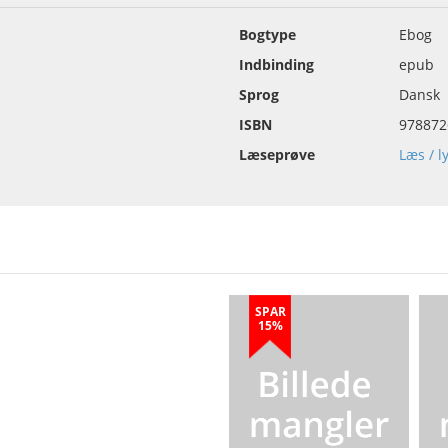
Bogtype
Ebog
Indbinding
epub
Sprog
Dansk
ISBN
978872
Læseprøve
Læs / l
SPAR
15%