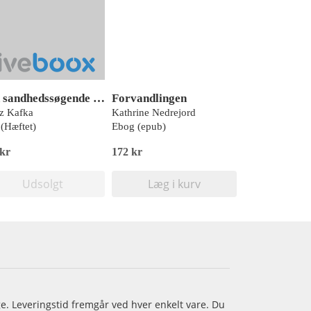
Den sandhedssøgende hund. Forvandlingen. Afslaget
Forvandlingen
z Kafka
Kathrine Nedrejord
(Hæftet)
Ebog (epub)
 kr
172 kr
Udsolgt
Læg i kurv
age. Leveringstid fremgår ved hver enkelt vare. Du