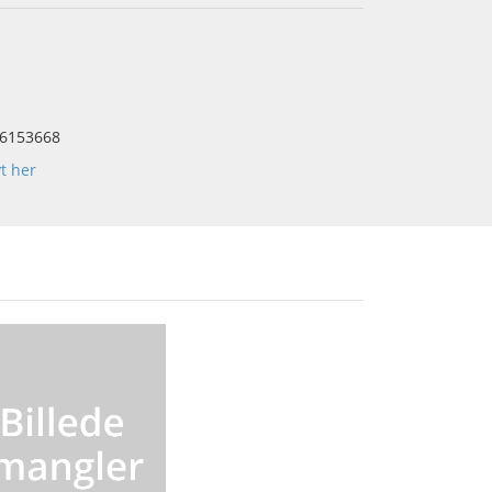
6153668
yt her