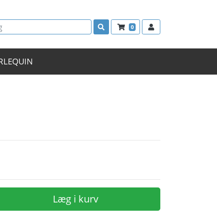
0
RLEQUIN
Læg i kurv