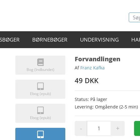
SBØGER
BØRNEBØGER
UNDERVISNING
HA
Forvandlingen
Af
Franz Kafka
Bog (Indbundet)
49 DKK
Ebog (epub)
Status: På lager
Levering: Omgående (2-5 min)
Ebog (epub)
-
+