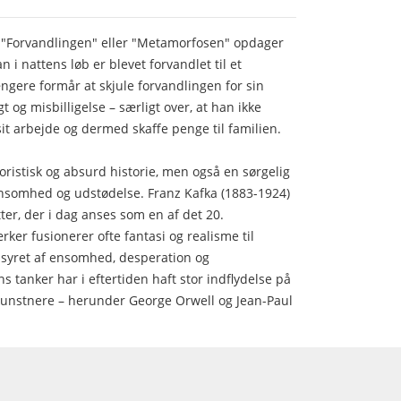
ie "Forvandlingen" eller "Metamorfosen" opdager
i nattens løb er blevet forvandlet til et
ængere formår at skjule forvandlingen for sin
t og misbilligelse – særligt over, at han ikke
 sit arbejde og dermed skaffe penge til familien.
ristisk og absurd historie, men også en sørgelig
nsomhed og udstødelse. Franz Kafka (1883-1924)
tter, der i dag anses som en af det 20.
ker fusionerer ofte fantasi og realisme til
syret af ensomhed, desperation og
s tanker har i eftertiden haft stor indflydelse på
og kunstnere – herunder George Orwell og Jean-Paul