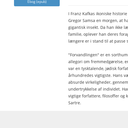
Ebog (epub)
I Franz Kafkas ikoniske histor
Gregor Samsa en morgen, at han 
gigantisk insekt. Da han ikke l
familie, oplever han deres forag
længere er i stand til at passe
"Forvandlingen" er en sorthumo
allegori om fremmedgørelse, e
var en tysktalende, jødisk forfa
århundredes vigtigste. Hans vær
absurde virkeligheder, gennem
undertrykkelse af individet. Han
vigtige forfattere, filosoffer 
Sartre.