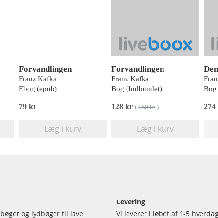
Forvandlingen
Forvandlingen
Franz Kafka
Franz Kafka
Fran
Ebog (epub)
Bog (Indbundet)
Bog 
79 kr
128 kr
274
(
150 kr
)
Læg i kurv
Læg i kurv
Levering
bøger og lydbøger til lave
Vi leverer i løbet af 1-5 hverd