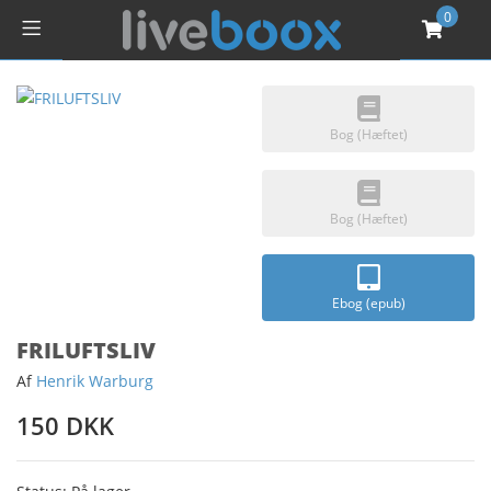
0
Bog (Hæftet)
Bog (Hæftet)
Ebog (epub)
FRILUFTSLIV
Af
Henrik Warburg
150 DKK