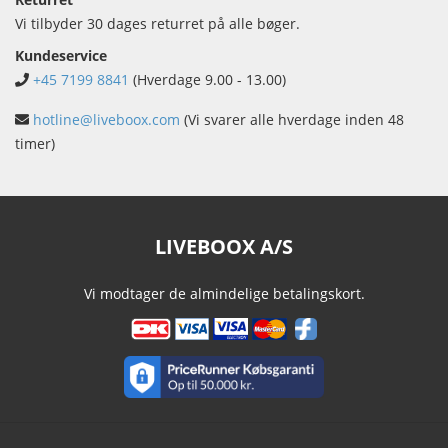
Vi tilbyder 30 dages returret på alle bøger.
Kundeservice
+45 7199 8841
(Hverdage 9.00 - 13.00)
hotline@liveboox.com
(Vi svarer alle hverdage inden 48
timer)
LIVEBOOX A/S
Vi modtager de almindelige betalingskort.