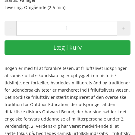
Status: På lager
Levering: Omgående (2-5 min)
-
+
Læg i kurv
Bogen er med til at forankre tesen, at friluftslivet udspringer
af samisk urfolkskundskab og er opbygget i en historisk
tidslinje, der fortæller, hvorledes militærets ånd og traditioner
for udendørsaktiviteter er marcheret ind i friluftslivets væsen.
Det nordiske friluftsliv er stærkt inspireret af den oversøiske
tradition for Outdoor Education, der udspringer af den
didaktiske diskurs Outward Bound, der har sine rødder i det
engelske forsvars uddannelse af militærpersonale under 2.
Verdenskrig. 2. Verdenskrig har været medvirkende til at
sætte fokus på, hvorledes samisk urfolkskundskabs – friluftsliv