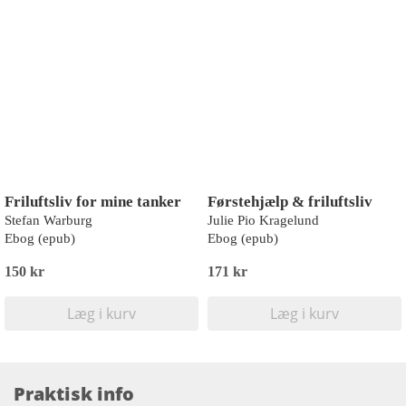
Friluftsliv for mine tanker
Førstehjælp & friluftsliv
Stefan Warburg
Julie Pio Kragelund
Ebog (epub)
Ebog (epub)
150 kr
171 kr
Læg i kurv
Læg i kurv
Praktisk info