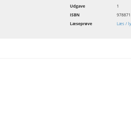
Udgave
1
ISBN
978871
Læseprøve
Læs / l