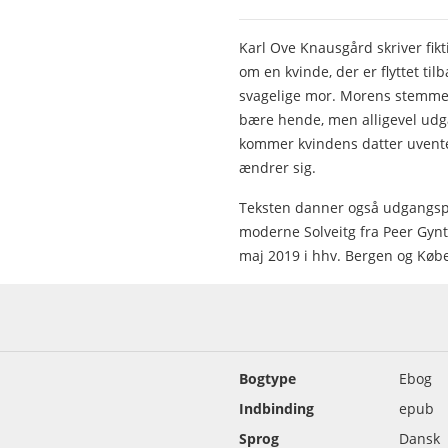
Karl Ove Knausgård skriver fikt
om en kvinde, der er flyttet til
svagelige mor. Morens stemme
bære hende, men alligevel udg
kommer kvindens datter uvente
ændrer sig.
Teksten danner også udgangspu
moderne Solveitg fra Peer Gynt.
maj 2019 i hhv. Bergen og Køb
Bogtype
Ebog
Indbinding
epub
Sprog
Dansk