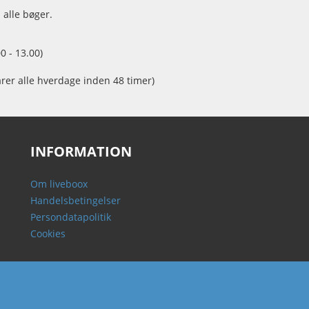
 alle bøger.
0 - 13.00)
arer alle hverdage inden 48 timer)
INFORMATION
Om liveboox
Handelsbetingelser
Persondatapolitik
Cookies