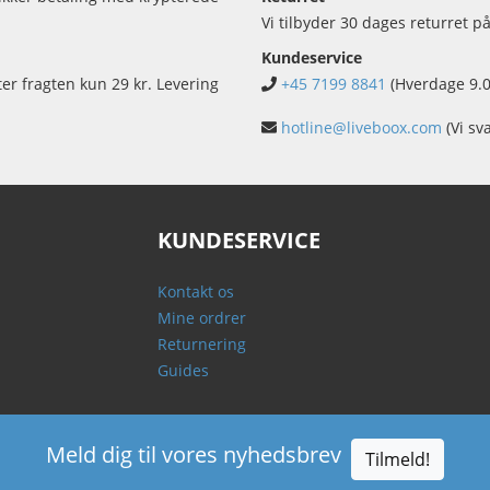
Vi tilbyder 30 dages returret på
Kundeservice
ter fragten kun 29 kr. Levering
+45 7199 8841
(Hverdage 9.0
hotline@liveboox.com
(Vi sv
KUNDESERVICE
Kontakt os
Mine ordrer
Returnering
Guides
Meld dig til vores nyhedsbrev
Tilmeld!