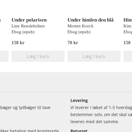
n
Under polarisen
Under himlen den blå
Him
Line Renslebråten
Morten Korch
Kim
Ebog (epub)
Ebog (epub)
Ebog
158 kr
70 kr
158
Læg i kurv
Læg i kurv
Levering
bøger og lydbøger til lave
Vi leverer i løbet af 1-5 hverd
bestemmer selv, om det skal vær
leveres med det samme.
sikker betaling med krypterede
Returret