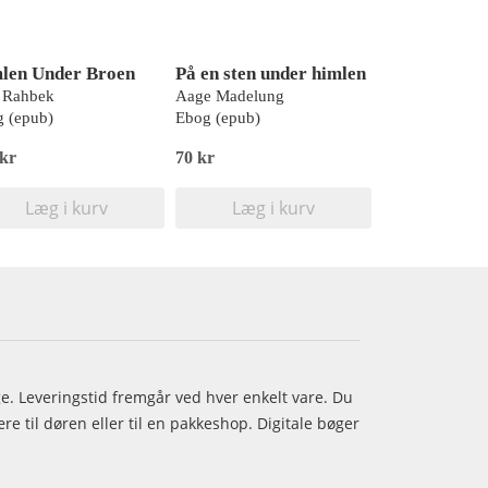
len Under Broen
På en sten under himlen
 Rahbek
Aage Madelung
 (epub)
Ebog (epub)
 kr
70 kr
Læg i kurv
Læg i kurv
age. Leveringstid fremgår ved hver enkelt vare. Du
e til døren eller til en pakkeshop. Digitale bøger