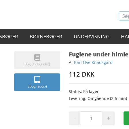
SBØGER
BØRNEBØGER
UNDERVISNING
HA
Fuglene under himle
Af
Karl Ove Knausgård
Bog (Indbundet)
112 DKK
Ebog (epub)
Status: På lager
Levering: Omgående (2-5 min)
-
+