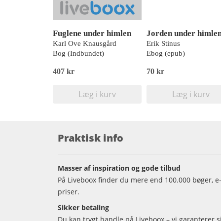
Fuglene under himlen
Jorden under himle
Karl Ove Knausgård
Erik Stinus
Bog (Indbundet)
Ebog (epub)
407 kr
70 kr
Læg i kurv
Læg i kurv
Praktisk info
Masser af inspiration og gode tilbud
På Liveboox finder du mere end 100.000 bøger, e-
priser.
Sikker betaling
Du kan trygt handle på Liveboox – vi garanterer 