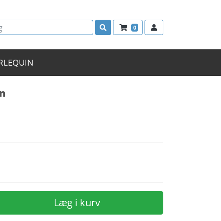
0
RLEQUIN
n
Læg i kurv