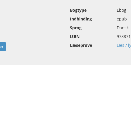
Bogtype
Ebog
Indbinding
epub
Sprog
Dansk
ISBN
978871
Læseprøve
Læs / l
on