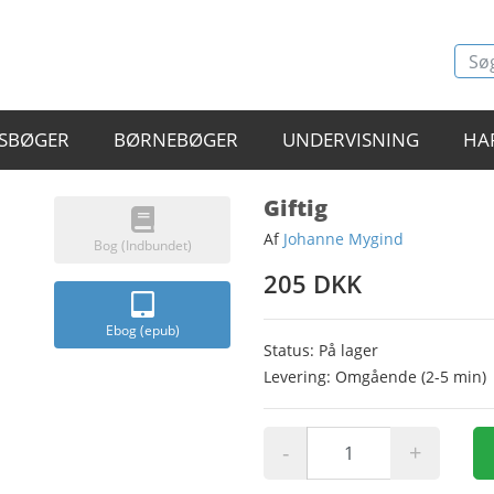
SBØGER
BØRNEBØGER
UNDERVISNING
HA
Giftig
Af
Johanne Mygind
Bog (Indbundet)
205 DKK
Ebog (epub)
Status: På lager
Levering: Omgående (2-5 min)
-
+