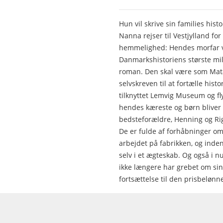
Hun vil skrive sin families hist
Nanna rejser til Vestjylland fo
hemmelighed: Hendes morfar va
Danmarkshistoriens største milj
roman. Den skal være som Mata
selvskreven til at fortælle hist
tilknyttet Lemvig Museum og flyt
hendes kæreste og børn bliver
bedsteforældre, Henning og Rig
De er fulde af forhåbninger om
arbejdet på fabrikken, og inden
selv i et ægteskab. Og også i 
ikke længere har grebet om sin 
fortsættelse til den prisbeløn