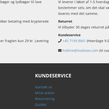
bøger og lydbøger til lave
Vi leverer i løbet af 1-5 hverd
bestemmer selv, om det skal vær
leveres med det samme.
sikker betaling med krypterede
Returret
Vi tilbyder 30 dages returret på
Kundeservice
ter fragten kun 29 kr. Levering
+45 7199 8841
(Hverdage 9.0
hotline@liveboox.com
(Vi sv
KUNDESERVICE
Kontakt os
Mine ordrer
Returnering
Guides