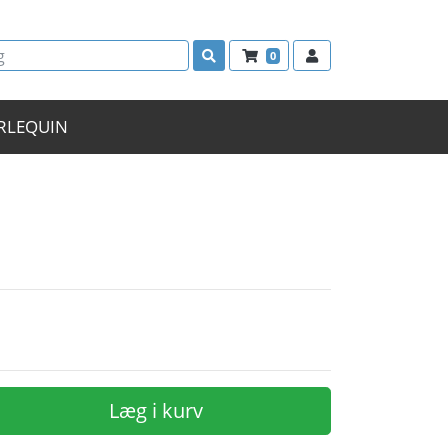
0
RLEQUIN
Læg i kurv