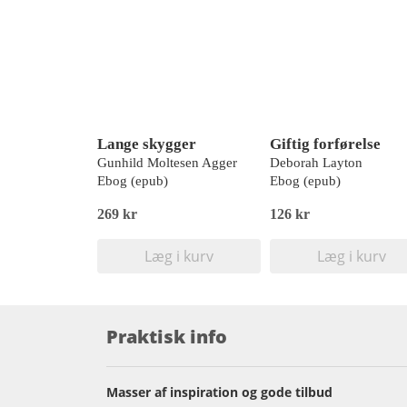
Lange skygger
Giftig forførelse
Gunhild Moltesen Agger
Deborah Layton
Ebog (epub)
Ebog (epub)
269 kr
126 kr
Læg i kurv
Læg i kurv
Praktisk info
Masser af inspiration og gode tilbud