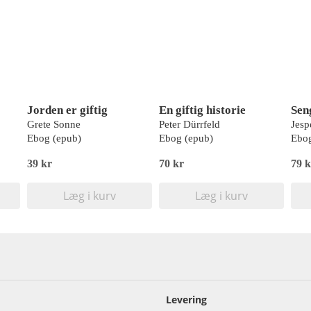
Jorden er giftig
En giftig historie
Seng
Grete Sonne
Peter Dürrfeld
Jesp
Ebog (epub)
Ebog (epub)
Ebog
39 kr
70 kr
79 k
Læg i kurv
Læg i kurv
Levering