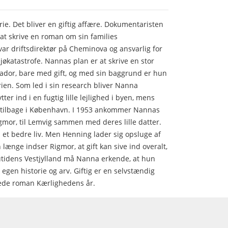
orie. Det bliver en giftig affære. Dokumentaristen
r at skrive en roman om sin families
r driftsdirektør på Cheminova og ansvarlig for
økatastrofe. Nannas plan er at skrive en stor
dor, bare med gift, og med sin baggrund er hun
orien. Som led i sin research bliver Nanna
ter ind i en fugtig lille lejlighed i byen, mens
 tilbage i København. I 1953 ankommer Nannas
mor, til Lemvig sammen med deres lille datter.
 et bedre liv. Men Henning lader sig opsluge af
 længe indser Rigmor, at gift kan sive ind overalt,
nutidens Vestjylland må Nanna erkende, at hun
egen historie og arv. Giftig er en selvstændig
nede roman Kærlighedens år.