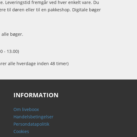
age. Leveringstid fremgår ved hver enkelt vare. Du
e til døren eller til en pakkeshop. Digitale bøger
 alle bøger.
0 - 13.00)
arer alle hverdage inden 48 timer)
INFORMATION
Om liveboox
Handelsbetingelser
Persondatapolitik
Cookies