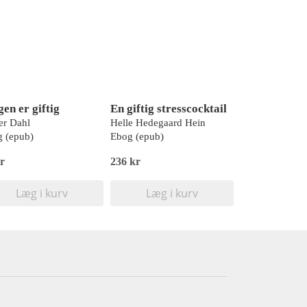
en er giftig
En giftig stresscocktail
er Dahl
Helle Hedegaard Hein
 (epub)
Ebog (epub)
r
236 kr
Læg i kurv
Læg i kurv