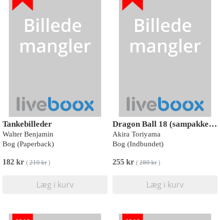
Tankebilleder
Dragon Ball 18 (sampakke: kolli a 4 stk.)
Walter Benjamin
Akira Toriyama
Bog (Paperback)
Bog (Indbundet)
182 kr
255 kr
(
210 kr
)
(
280 kr
)
Læg i kurv
Læg i kurv