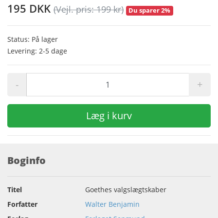
195 DKK
(Vejl. pris: 199 kr)
Du sparer 2%
Status: På lager
Levering: 2-5 dage
-
+
Læg i kurv
Boginfo
Titel
Goethes valgslægtskaber
Forfatter
Walter Benjamin