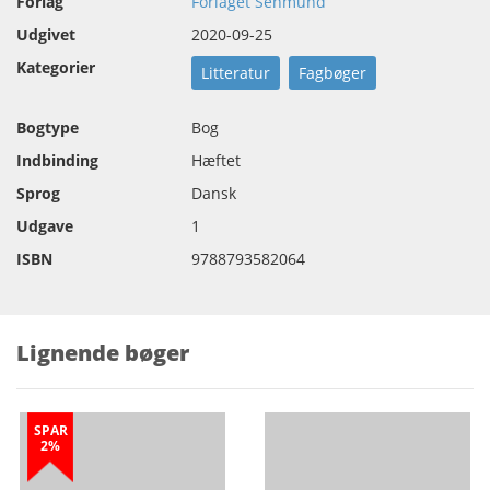
Forlag
Forlaget Senmund
Udgivet
2020-09-25
Kategorier
Litteratur
Fagbøger
Bogtype
Bog
Indbinding
Hæftet
Sprog
Dansk
Udgave
1
ISBN
9788793582064
Lignende bøger
SPAR
2%