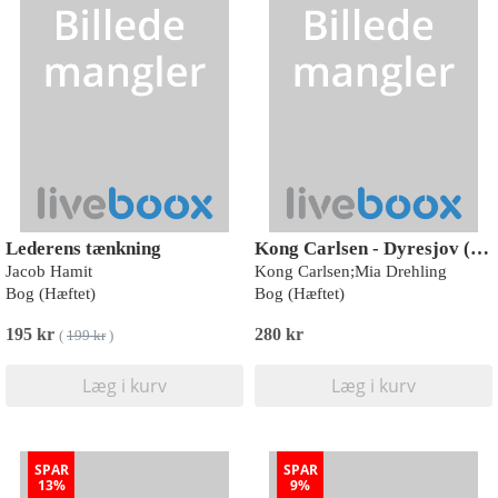
Lederens tænkning
Kong Carlsen - Dyresjov (kolli 5)
Jacob Hamit
Kong Carlsen;Mia Drehling
Bog (Hæftet)
Bog (Hæftet)
195 kr
280 kr
(
199 kr
)
Læg i kurv
Læg i kurv
SPAR
SPAR
13%
9%