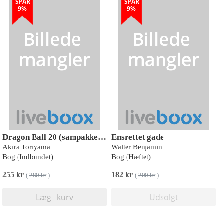
SPAR
SPAR
9%
9%
Dragon Ball 20 (sampakke: kolli a 4 stk.)
Ensrettet gade
Akira Toriyama
Walter Benjamin
Bog (Indbundet)
Bog (Hæftet)
255 kr
182 kr
(
280 kr
)
(
200 kr
)
Læg i kurv
Udsolgt