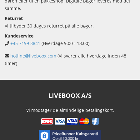
døren eller til en pakkeshop. Digitale bøger leveres med det
samme.
Returret
Vi tilbyder 30 dages returret på alle bøger.
Kundeservice
+45 7199 8841
(Hverdage 9.00 - 13.00)
hotline@liveboox.com
(Vi svarer alle hverdage inden 48
timer)
LIVEBOOX A/S
Vi modtager de almindelige betalingskort.