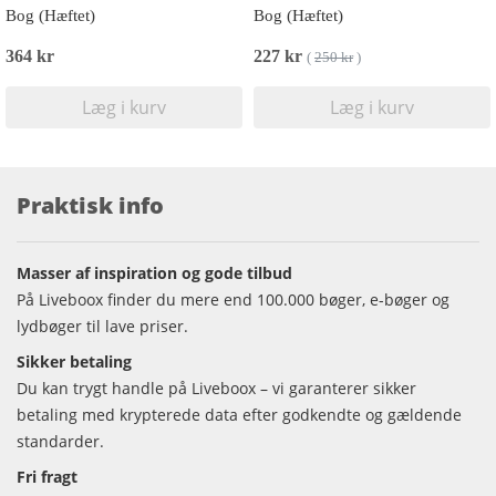
Bog (Hæftet)
Bog (Hæftet)
364 kr
227 kr
(
250 kr
)
Læg i kurv
Læg i kurv
Praktisk info
Masser af inspiration og gode tilbud
På Liveboox finder du mere end 100.000 bøger, e-bøger og
lydbøger til lave priser.
Sikker betaling
Du kan trygt handle på Liveboox – vi garanterer sikker
betaling med krypterede data efter godkendte og gældende
standarder.
Fri fragt