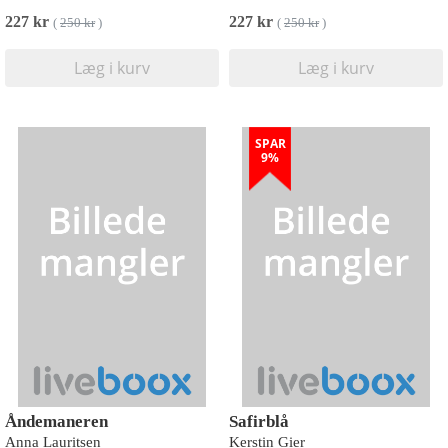
227 kr
227 kr
(
250 kr
)
(
250 kr
)
Læg i kurv
Læg i kurv
SPAR
9%
Åndemaneren
Safirblå
Anna Lauritsen
Kerstin Gier