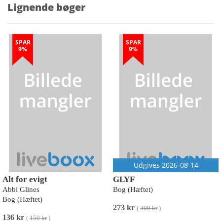
Lignende bøger
SPAR
SPAR
9%
9%
Udgives 2026-08-14
Alt for evigt
GLYF
Abbi Glines
Bog (Hæftet)
Bog (Hæftet)
273 kr
(
300 kr
)
136 kr
(
150 kr
)