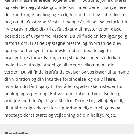
kender måske allerede nogle af dem – Buddha, Jomfru Maria
og selv den ægyptiske gudinde Isis – men der er mange flere,
der kan bringe healing og kærlighed ind i dit liv. I den første
bog om de Opstegne Mestre i mange år vil bestsellerforfatter
Kyle Gray hjælpe dig til at få adgang til mysteriet om disse
besiddere af urgammel visdom. Du vil finde en lettilgængelig
historie om 33 af de Opstegne Mestre, og hvordan de blev
ophøjet af hensyn til menneskehedens bedste, og du
præsenteres for aktiveringer og visualiseringer, så du kan
byde disse utrolige åndelige allierede velkommen i din
verden. Du vil finde kraftfulde øvelser og værktøjer til at højne
din vibration og din intuitive forbindelse, og du vil lære,
hvordan du får tilgang til Lysrådet og æteriske fristeder for
healing og vejledning. Enhver kan skabe forbindelse til og
arbejde med de Opstegne Mestre. Denne bog vil hjælpe dig
til at åbne dig selv for deres guddommelige intelligens og
modtage deres støtte og vejledning på din hellige rejse.
Boginfo