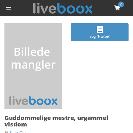
0
Bog (Hæftet)
Guddommelige mestre, urgammel
visdom
Af
Kyle Gray