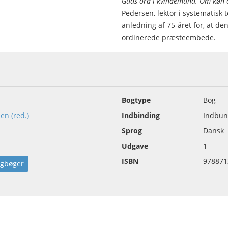
Guds ord i kvindemund. Om køn o
Pedersen, lektor i systematisk 
anledning af 75-året for, at den
ordinerede præsteembede.
Bogtype
Bog
en (red.)
Indbinding
Indbun
Sprog
Dansk
Udgave
1
ISBN
978871
agbøger