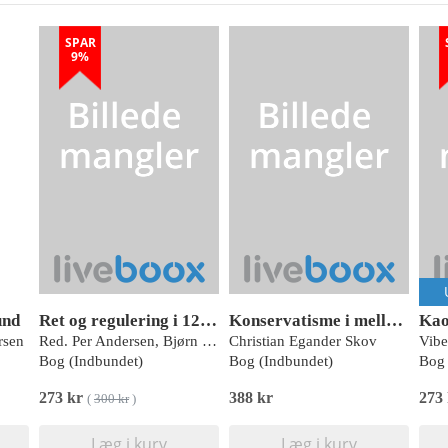
SPAR
9%
und
Ret og regulering i 1200-tallets danske byer
Konservatisme i mellemkrigstiden
Kao
rsen
Red. Per Andersen, Bjørn Poulsen og Helle Vogt
Christian Egander Skov
Bog (Indbundet)
Bog (Indbundet)
Bog 
273 kr
388 kr
273
(
300 kr
)
Læg i kurv
Læg i kurv