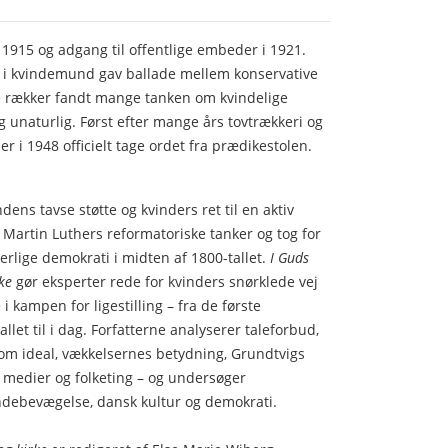
 1915 og adgang til offentlige embeder i 1921.
i kvindemund gav ballade mellem konservative
ne rækker fandt mange tanken om kvindelige
og unaturlig. Først efter mange års tovtrækkeri og
r i 1948 officielt tage ordet fra prædikestolen.
s tavse støtte og kvinders ret til en aktiv
Martin Luthers reformatoriske tanker og tog for
erlige demokrati i midten af 1800-tallet.
I Guds
ke
gør eksperter rede for kvinders snørklede vej
 i kampen for ligestilling – fra de første
llet til i dag. Forfatterne analyserer taleforbud,
om ideal, vækkelsernes betydning, Grundtvigs
 medier og folketing – og undersøger
indebevægelse, dansk kultur og demokrati.