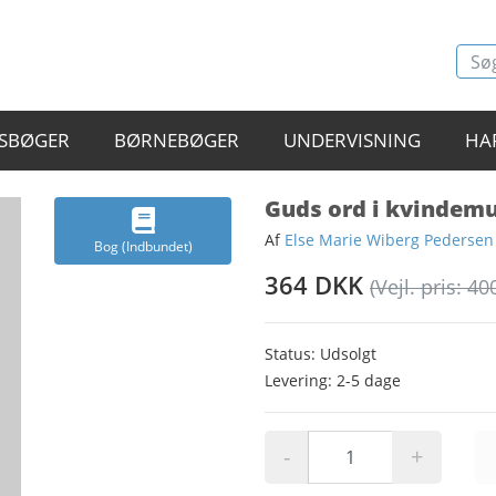
SBØGER
BØRNEBØGER
UNDERVISNING
HA
Guds ord i kvindem
Af
Else Marie Wiberg Pedersen 
Bog (Indbundet)
364 DKK
(Vejl. pris: 40
Status: Udsolgt
Levering: 2-5 dage
-
+