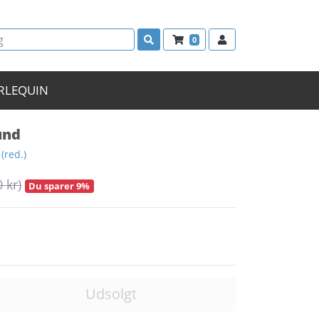
0
RLEQUIN
und
(red.)
0 kr)
Du sparer 9%
Udsolgt