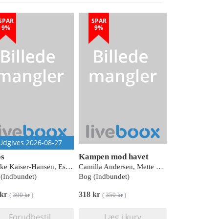
SPAR
SPAR
9%
9%
Udgives 2026-08-27
s
Kampen mod havet
Vibeke Kaiser-Hansen, Esben Klinker Hansen, Michael Nobel Hviid & Rasmus Skovgaard Jakobsen
Camilla Andersen, Mette Lund Andersen, Anders Bloksgaard, Jake Hubert Gardiner, Michael Riber Jørgensen, Inger Bjørn Knudsen, Line Vestergaard Knudsen og Bo Poulsen
(Indbundet)
Bog (Indbundet)
 kr
318 kr
(
300 kr
)
(
350 kr
)
Forudbestil
Læg i kurv