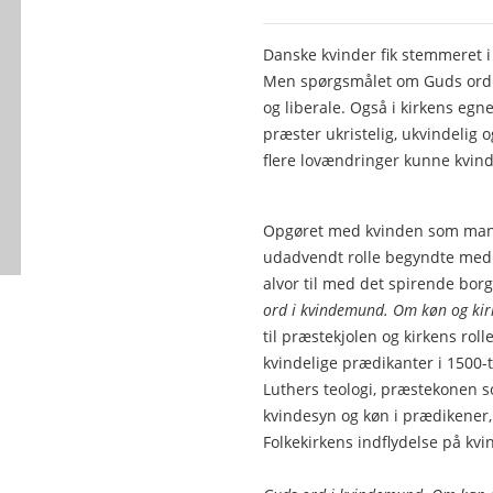
Danske kvinder fik stemmeret i
Men spørgsmålet om Guds ord 
og liberale. Også i kirkens eg
præster ukristelig, ukvindelig 
flere lovændringer kunne kvinde
Opgøret med kvinden som manden
udadvendt rolle begyndte med 
alvor til med det spirende borg
ord i kvindemund. Om køn og kir
til præstekjolen og kirkens rolle
kvindelige prædikanter i 1500-ta
Luthers teologi, præstekonen s
kvindesyn og køn i prædikener,
Folkekirkens indflydelse på kv