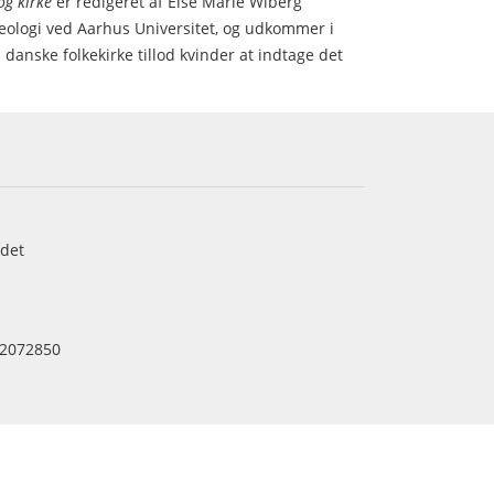
g kirke
er redigeret af Else Marie Wiberg
teologi ved Aarhus Universitet, og udkommer i
 danske folkekirke tillod kvinder at indtage det
det
2072850