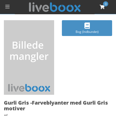
0
Bog (Indbundet)
Gurli Gris -Farveblyanter med Gurli Gris
motiver
Af