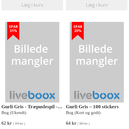
Læg i kurv
Læg i kurv
SPAR
SPAR
31%
20%
Gurli Gris - Træpuslespil - Mudderleg
Gurli Gris – 100 stickers
Bog (Ukendt)
Bog (Kort og godt)
62 kr
64 kr
(
90 kr
)
(
80 kr
)