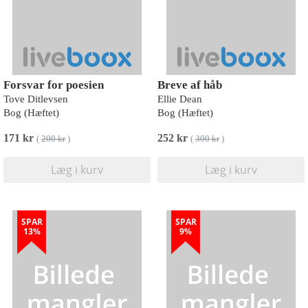
Forsvar for poesien
Breve af håb
Tove Ditlevsen
Ellie Dean
Bog (Hæftet)
Bog (Hæftet)
171 kr
252 kr
(
200 kr
)
(
300 kr
)
Læg i kurv
Læg i kurv
SPAR
SPAR
13%
9%