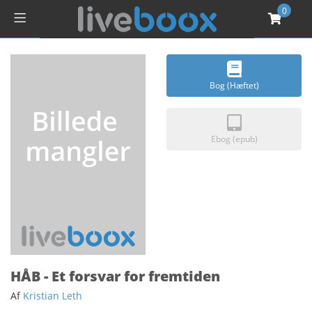
0
Bog (Hæftet)
Ebog (epub)
HÅB - Et forsvar for fremtiden
Af
Kristian Leth