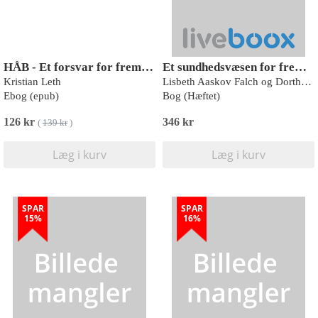
HÅB - Et forsvar for fremtiden
Et sundhedsvæsen for fremtiden
Kristian Leth
Lisbeth Aaskov Falch og Dorthe Boe Danbjørg (red.)
Ebog (epub)
Bog (Hæftet)
126 kr
346 kr
(
139 kr
)
Læg i kurv
Læg i kurv
SPAR
SPAR
15%
16%