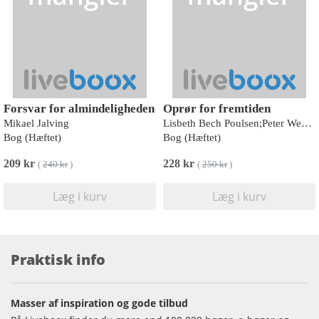
Forsvar for almindeligheden
Oprør for fremtiden
Mikael Jalving
Lisbeth Bech Poulsen;Peter Westermann
Bog (Hæftet)
Bog (Hæftet)
209 kr
228 kr
(
240 kr
)
(
250 kr
)
Læg i kurv
Læg i kurv
Praktisk info
Masser af inspiration og gode tilbud