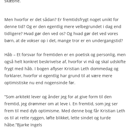
skæbne.
Men hvorfor er det sådan? Er fremtidsfrygt noget unikt for
denne tid? Og er den egentlig mere velbegrundet i dag end
tidligere? Hvad gør den ved os? Og hvad gør det ved vores
børn, at de vokser op i det, mange tror er en undergangstid?
Håb – Et forsvar for fremtiden er en poetisk og personlig, men
også helt konkret beskrivelse af, hvorfor vi må og skal udskifte
frygt med håb. I bogen aflyser Kristian Leth dommedag og
forklarer, hvorfor vi egentlig har grund til at være mere
optimistiske nu end nogensinde før.
”Som arkitekt lever og ånder jeg for at give form til den
fremtid, jeg drømmer om at leve i. En fremtid, som jeg ser
frem til med dyb optimisme. Med denne bog får Kristian Leth
os til at rette ryggen, løfte blikket, lette sindet og turde
håbe.”Bjarke Ingels