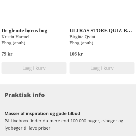
De glemte børns bog
ULTRAS STORE QUIZ-BOG
Kristin Harmel
Birgitte Qvint
Ebog (epub)
Ebog (epub)
79 kr
106 kr
Læg i kurv
Læg i kurv
Praktisk info
Masser af inspiration og gode tilbud
På Liveboox finder du mere end 100.000 bøger, e-bøger og
lydbøger til lave priser.