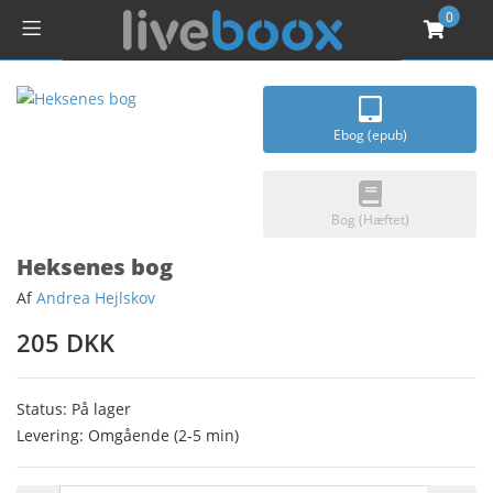
0
Ebog (epub)
Bog (Hæftet)
Heksenes bog
Af
Andrea Hejlskov
205 DKK
Status: På lager
Levering: Omgående (2-5 min)