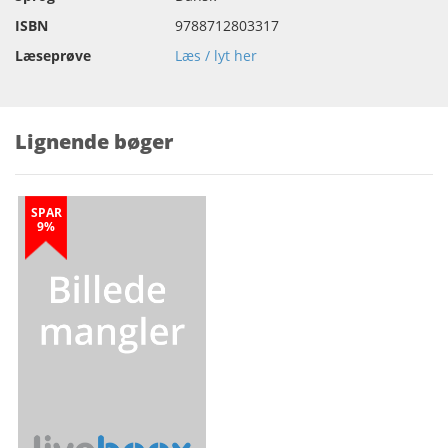
ISBN
9788712803317
Læseprøve
Læs / lyt her
Lignende bøger
SPAR
9%