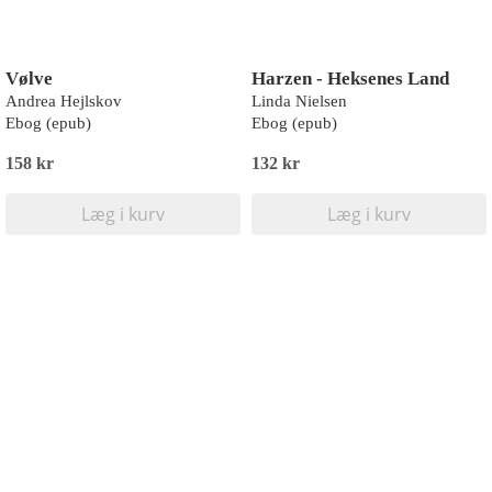
Vølve
Harzen - Heksenes Land
Andrea Hejlskov
Linda Nielsen
Ebog (epub)
Ebog (epub)
158 kr
132 kr
Læg i kurv
Læg i kurv