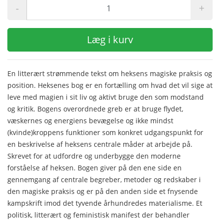
-
+
Læg i kurv
En litterært strømmende tekst om heksens magiske praksis og
position. Heksenes bog er en fortælling om hvad det vil sige at
leve med magien i sit liv og aktivt bruge den som modstand
og kritik. Bogens overordnede greb er at bruge flydet,
væskernes og energiens bevægelse og ikke mindst
(kvinde)kroppens funktioner som konkret udgangspunkt for
en beskrivelse af heksens centrale måder at arbejde på.
Skrevet for at udfordre og underbygge den moderne
forståelse af heksen. Bogen giver på den ene side en
gennemgang af centrale begreber, metoder og redskaber i
den magiske praksis og er på den anden side et fnysende
kampskrift imod det tyvende århundredes materialisme. Et
politisk, litterært og feministisk manifest der behandler