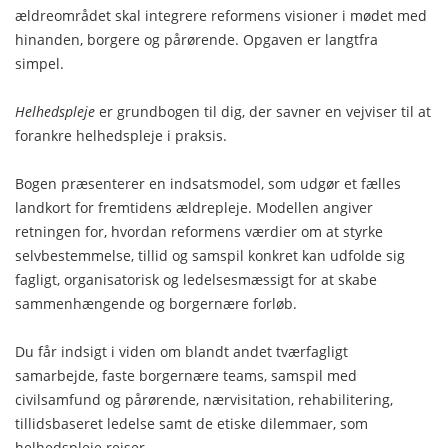
ældreområdet skal integrere reformens visioner i mødet med
hinanden, borgere og pårørende. Opgaven er langtfra
simpel.
Helhedspleje
er grundbogen til dig, der savner en vejviser til at
forankre helhedspleje i praksis.
Bogen præsenterer en indsatsmodel, som udgør et fælles
landkort for fremtidens ældrepleje. Modellen angiver
retningen for, hvordan reformens værdier om at styrke
selvbestemmelse, tillid og samspil konkret kan udfolde sig
fagligt, organisatorisk og ledelsesmæssigt for at skabe
sammenhængende og borgernære forløb.
Du får indsigt i viden om blandt andet tværfagligt
samarbejde, faste borgernære teams, samspil med
civilsamfund og pårørende, nærvisitation, rehabilitering,
tillidsbaseret ledelse samt de etiske dilemmaer, som
helhedspleje rejser.