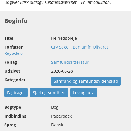
udgivet
Etisk dialog i sundhedsvæsenet – En introduktion
.
Boginfo
Titel
Helhedspleje
Forfatter
Gry Segoli, Benjamín Olivares
Bøgeskov
Forlag
Samfundslitteratur
Udgivet
2026-06-28
Kategorier
Samfund og samfundsvidenskab
Fagbøger
Sjæl og sundhed
Lov og jura
Bogtype
Bog
Indbinding
Paperback
Sprog
Dansk