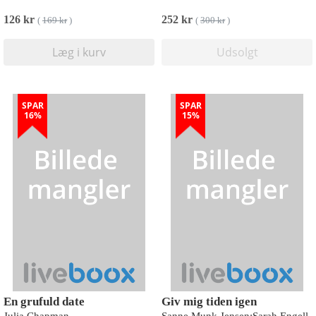
126 kr
252 kr
(
169 kr
)
(
300 kr
)
Læg i kurv
Udsolgt
SPAR
SPAR
16%
15%
En grufuld date
Giv mig tiden igen
Julia Chapman
Sanne Munk Jensen;Sarah Engell