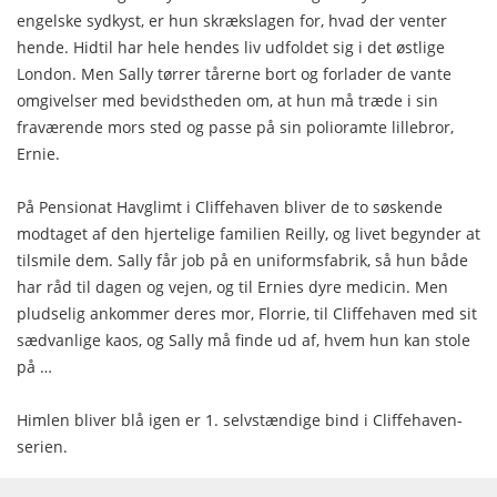
engelske sydkyst, er hun skrækslagen for, hvad der venter
hende. Hidtil har hele hendes liv udfoldet sig i det østlige
London. Men Sally tørrer tårerne bort og forlader de vante
omgivelser med bevidstheden om, at hun må træde i sin
fraværende mors sted og passe på sin polioramte lillebror,
Ernie.
På Pensionat Havglimt i Cliffehaven bliver de to søskende
modtaget af den hjertelige familien Reilly, og livet begynder at
tilsmile dem. Sally får job på en uniformsfabrik, så hun både
har råd til dagen og vejen, og til Ernies dyre medicin. Men
pludselig ankommer deres mor, Florrie, til Cliffehaven med sit
sædvanlige kaos, og Sally må finde ud af, hvem hun kan stole
på …
Himlen bliver blå igen er 1. selvstændige bind i Cliffehaven-
serien.