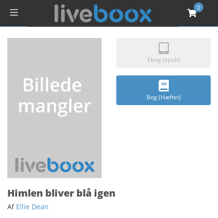
0
Ebog (epub)
Bog (Hæftet)
Himlen bliver blå igen
Af
Ellie Dean