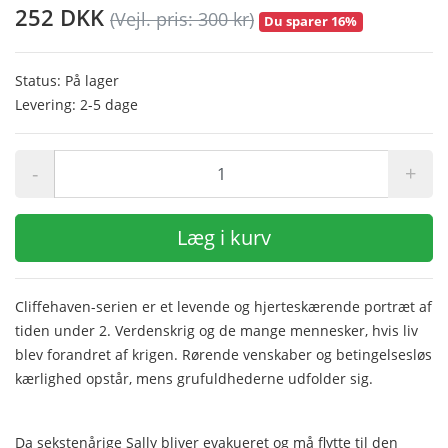
252 DKK
(Vejl. pris: 300 kr)
Du sparer 16%
Status: På lager
Levering: 2-5 dage
-
+
Læg i kurv
Cliffehaven-serien er et levende og hjerteskærende portræt af
tiden under 2. Verdenskrig og de mange mennesker, hvis liv
blev forandret af krigen. Rørende venskaber og betingelsesløs
kærlighed opstår, mens grufuldhederne udfolder sig.
Da sekstenårige Sally bliver evakueret og må flytte til den