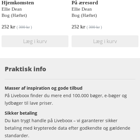
Hjemkomsten
På æresord
Ellie Dean
Ellie Dean
Bog (Hæftet)
Bog (Hæftet)
252 kr
252 kr
(
300 kr
)
(
300 kr
)
Læg i kurv
Læg i kurv
Praktisk info
Masser af inspiration og gode tilbud
På Liveboox finder du mere end 100.000 bøger, e-bøger og
lydbøger til lave priser.
Sikker betaling
Du kan trygt handle på Liveboox – vi garanterer sikker
betaling med krypterede data efter godkendte og gældende
standarder.