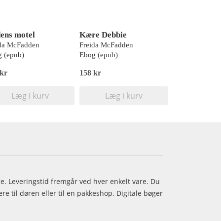
ens motel
Kære Debbie
ida McFadden
Freida McFadden
 (epub)
Ebog (epub)
 kr
158 kr
Læg i kurv
Læg i kurv
age. Leveringstid fremgår ved hver enkelt vare. Du
e til døren eller til en pakkeshop. Digitale bøger