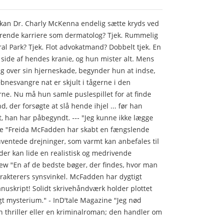
 kan Dr. Charly McKenna endelig sætte kryds ved
strende karriere som dermatolog? Tjek. Rummelig
al Park? Tjek. Flot advokatmand? Dobbelt tjek. En
side af hendes kranie, og hun mister alt. Mens
g over sin hjerneskade, begynder hun at indse,
nesvangre nat er skjult i tågerne i den
ne. Nu må hun samle puslespillet for at finde
, der forsøgte at slå hende ihjel ... før han
t, han har påbegyndt. --- "Jeg kunne ikke lægge
ite "Freida McFadden har skabt en fængslende
ventede drejninger, som varmt kan anbefales til
 der kan lide en realistisk og medrivende
iew "En af de bedste bøger, der findes, hvor man
rakterers synsvinkel. McFadden har dygtigt
uskript! Solidt skrivehåndværk holder plottet
t mysterium." - InD'tale Magazine "Jeg nød
 thriller eller en kriminalroman; den handler om