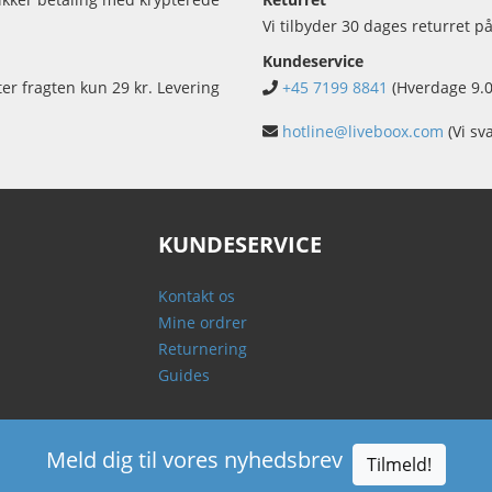
Vi tilbyder 30 dages returret på
Kundeservice
ter fragten kun 29 kr. Levering
+45 7199 8841
(Hverdage 9.0
hotline@liveboox.com
(Vi sv
KUNDESERVICE
Kontakt os
Mine ordrer
Returnering
Guides
Meld dig til vores nyhedsbrev
Tilmeld!