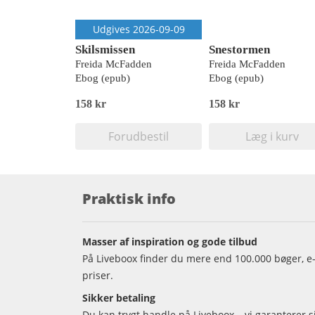
Udgives 2026-09-09
Skilsmissen
Snestormen
Freida McFadden
Freida McFadden
Ebog (epub)
Ebog (epub)
158 kr
158 kr
Forudbestil
Læg i kurv
Praktisk info
Masser af inspiration og gode tilbud
På Liveboox finder du mere end 100.000 bøger, e-
priser.
Sikker betaling
Du kan trygt handle på Liveboox – vi garanterer 