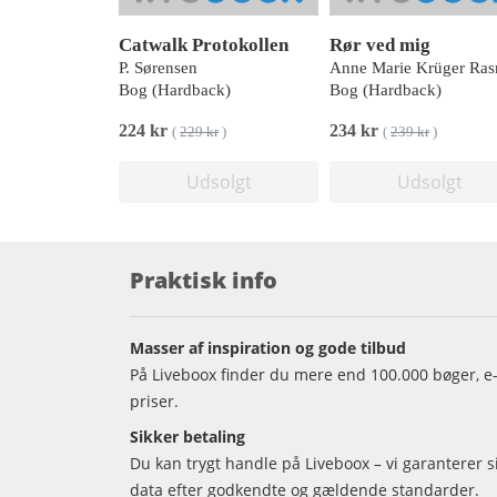
Catwalk Protokollen
Rør ved mig
P. Sørensen
Bog (Hardback)
Bog (Hardback)
224 kr
234 kr
(
229 kr
)
(
239 kr
)
Udsolgt
Udsolgt
Praktisk info
Masser af inspiration og gode tilbud
På Liveboox finder du mere end 100.000 bøger, e-
priser.
Sikker betaling
Du kan trygt handle på Liveboox – vi garanterer 
data efter godkendte og gældende standarder.