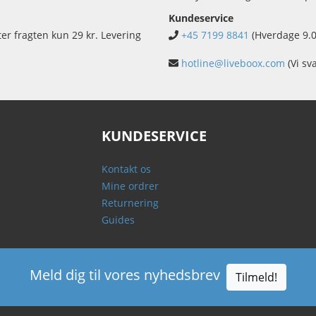
Kundeservice
ter fragten kun 29 kr. Levering
+45 7199 8841
(Hverdage 9.0
hotline@liveboox.com
(Vi sv
KUNDESERVICE
Kontakt os
Mine ordrer
Returnering
Guides
Meld dig til vores nyhedsbrev
Tilmeld!