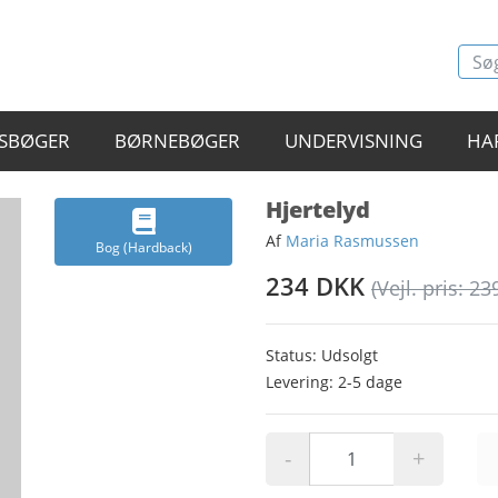
SBØGER
BØRNEBØGER
UNDERVISNING
HA
Hjertelyd
Af
Maria Rasmussen
Bog (Hardback)
234 DKK
(Vejl. pris: 23
Status: Udsolgt
Levering: 2-5 dage
-
+