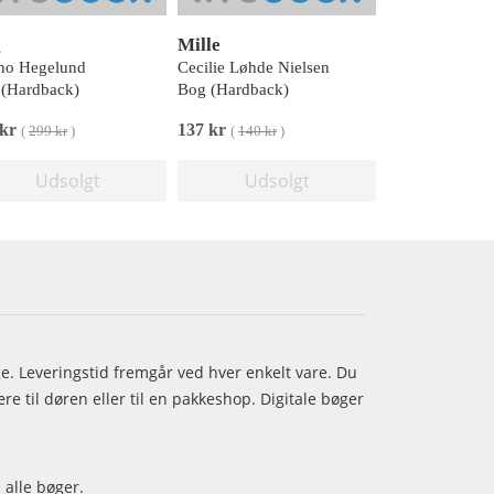
g
Mille
no Hegelund
Cecilie Løhde Nielsen
(Hardback)
Bog (Hardback)
 kr
137 kr
(
299 kr
)
(
140 kr
)
Udsolgt
Udsolgt
age. Leveringstid fremgår ved hver enkelt vare. Du
e til døren eller til en pakkeshop. Digitale bøger
 alle bøger.