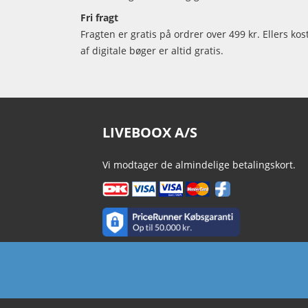
Fri fragt
Fragten er gratis på ordrer over 499 kr. Ellers kos
af digitale bøger er altid gratis.
LIVEBOOX A/S
Vi modtager de almindelige betalingskort.