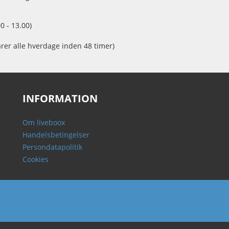
0 - 13.00)
arer alle hverdage inden 48 timer)
INFORMATION
Om liveboox
Handelsbetingelser
Persondatapolitik
Cookies