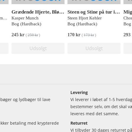
Grædende Hjerte, Blødende Sjæl
Steen og Stine på tur i naturen – Den magiske tudse
Mi
Anne Marie Krüger Rasmussen
Kasper Munch
Steen Hjort Kehler
Cho
Bog (Hardback)
Bog (Hardback)
Bog 
245 kr
170 kr
293
(
250 kr
)
(
173 kr
)
Udsolgt
Udsolgt
Levering
bøger og lydbøger til lave
Vi leverer i løbet af 1-5 hverd
bestemmer selv, om det skal vær
leveres med det samme.
sikker betaling med krypterede
Returret
Vi tilbyder 30 dages returret på