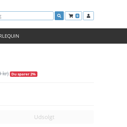
0
RLEQUIN
9 kr)
Du sparer 2%
Udsolgt