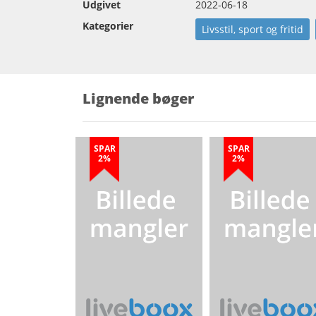
Udgivet
2022-06-18
Kategorier
Livsstil, sport og fritid
Lignende bøger
SPAR
SPAR
2%
2%