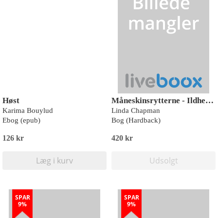
Høst
Måneskinsrytterne - Ildhesten
Karima Bouylud
Linda Chapman
Ebog (epub)
Bog (Hardback)
126 kr
420 kr
Læg i kurv
Udsolgt
SPAR
SPAR
9%
9%