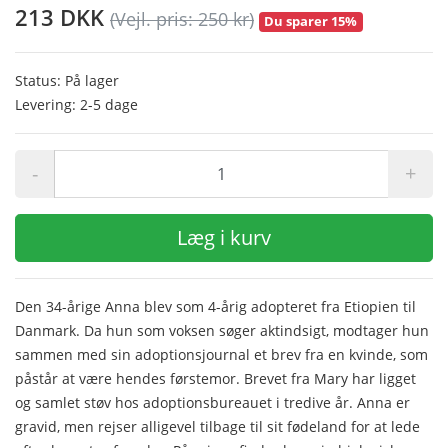
213 DKK
(Vejl. pris: 250 kr)
Du sparer 15%
Status: På lager
Levering: 2-5 dage
-
+
Læg i kurv
Den 34-årige Anna blev som 4-årig adopteret fra Etiopien til
Danmark. Da hun som voksen søger aktindsigt, modtager hun
sammen med sin adoptionsjournal et brev fra en kvinde, som
påstår at være hendes førstemor. Brevet fra Mary har ligget
og samlet støv hos adoptionsbureauet i tredive år. Anna er
gravid, men rejser alligevel tilbage til sit fødeland for at lede