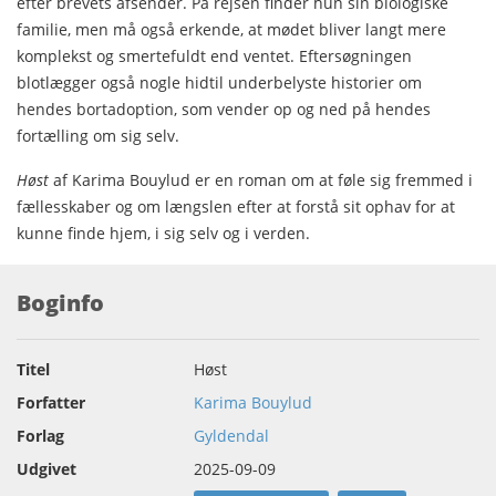
efter brevets afsender. På rejsen finder hun sin biologiske
familie, men må også erkende, at mødet bliver langt mere
komplekst og smertefuldt end ventet. Eftersøgningen
blotlægger også nogle hidtil underbelyste historier om
hendes bortadoption, som vender op og ned på hendes
fortælling om sig selv.
Høst
af Karima Bouylud er en roman om at føle sig fremmed i
fællesskaber og om længslen efter at forstå sit ophav for at
kunne finde hjem, i sig selv og i verden.
Boginfo
Titel
Høst
Forfatter
Karima Bouylud
Forlag
Gyldendal
Udgivet
2025-09-09