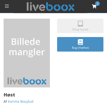
0
Ebog (epub)
Bog (Hæftet)
Høst
Af
Karima Bouylud