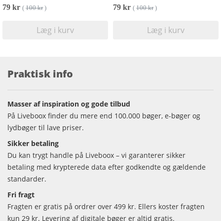
79 kr
79 kr
(
100 kr
)
(
100 kr
)
Læg i kurv
Læg i kurv
Praktisk info
Masser af inspiration og gode tilbud
På Liveboox finder du mere end 100.000 bøger, e-bøger og
lydbøger til lave priser.
Sikker betaling
Du kan trygt handle på Liveboox – vi garanterer sikker
betaling med krypterede data efter godkendte og gældende
standarder.
Fri fragt
Fragten er gratis på ordrer over 499 kr. Ellers koster fragten
kun 29 kr. Levering af digitale bøger er altid gratis.