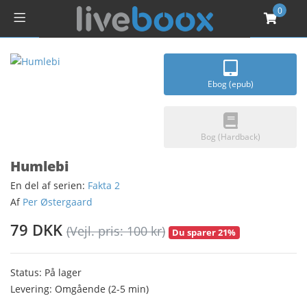
0
Ebog (epub)
Bog (Hardback)
Humlebi
En del af serien:
Fakta 2
Af
Per Østergaard
79 DKK
(Vejl. pris: 100 kr)
Du sparer 21%
Status: På lager
Levering: Omgående (2-5 min)