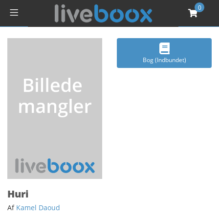
0
Bog (Indbundet)
Huri
Af
Kamel Daoud