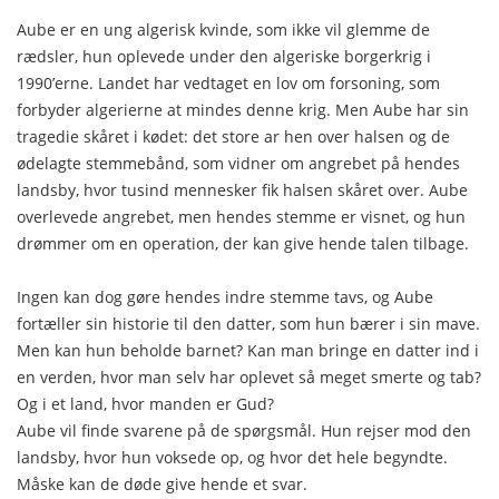
Aube er en ung algerisk kvinde, som ikke vil glemme de
rædsler, hun oplevede under den algeriske borgerkrig i
1990’erne. Landet har vedtaget en lov om forsoning, som
forbyder algerierne at mindes denne krig. Men Aube har sin
tragedie skåret i kødet: det store ar hen over halsen og de
ødelagte stemmebånd, som vidner om angrebet på hendes
landsby, hvor tusind mennesker fik halsen skåret over. Aube
overlevede angrebet, men hendes stemme er visnet, og hun
drømmer om en operation, der kan give hende talen tilbage.
Ingen kan dog gøre hendes indre stemme tavs, og Aube
fortæller sin historie til den datter, som hun bærer i sin mave.
Men kan hun beholde barnet? Kan man bringe en datter ind i
en verden, hvor man selv har oplevet så meget smerte og tab?
Og i et land, hvor manden er Gud?
Aube vil finde svarene på de spørgsmål. Hun rejser mod den
landsby, hvor hun voksede op, og hvor det hele begyndte.
Måske kan de døde give hende et svar.