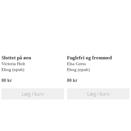
Slottet på øen
Fuglefri og fremmed
Victoria Holt
Elsa Gress
Ebog (epub)
Ebog (epub)
80 kr
80 kr
Læg i kurv
Læg i kurv