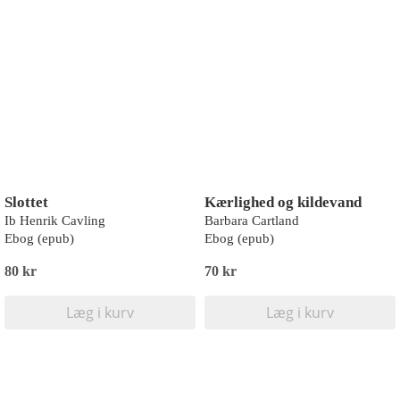
Slottet
Kærlighed og kildevand
Ib Henrik Cavling
Barbara Cartland
Ebog (epub)
Ebog (epub)
80 kr
70 kr
Læg i kurv
Læg i kurv