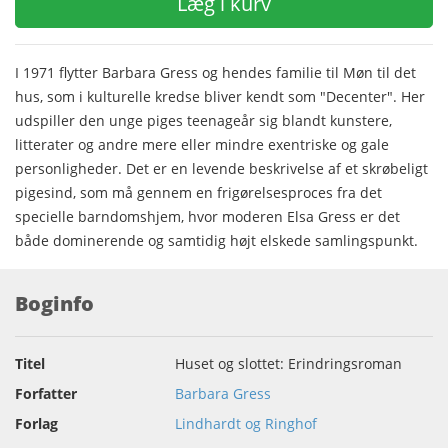
Læg i kurv
I 1971 flytter Barbara Gress og hendes familie til Møn til det
hus, som i kulturelle kredse bliver kendt som "Decenter". Her
udspiller den unge piges teenageår sig blandt kunstere,
litterater og andre mere eller mindre exentriske og gale
personligheder. Det er en levende beskrivelse af et skrøbeligt
pigesind, som må gennem en frigørelsesproces fra det
specielle barndomshjem, hvor moderen Elsa Gress er det
både dominerende og samtidig højt elskede samlingspunkt.
Boginfo
Titel
Huset og slottet: Erindringsroman
Forfatter
Barbara Gress
Forlag
Lindhardt og Ringhof