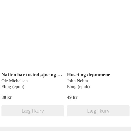
Natten har tusind øjne og andre historier
Huset og drømmene
Ole Michelsen
John Nehm
Ebog (epub)
Ebog (epub)
80 kr
49 kr
Læg i kurv
Læg i kurv