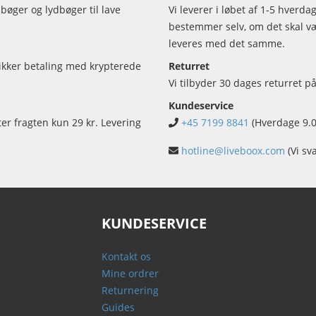
bøger og lydbøger til lave
Vi leverer i løbet af 1-5 hverd
bestemmer selv, om det skal vær
leveres med det samme.
sikker betaling med krypterede
Returret
Vi tilbyder 30 dages returret på
Kundeservice
ter fragten kun 29 kr. Levering
+45 7199 8841
(Hverdage 9.0
hotline@liveboox.com
(Vi sv
KUNDESERVICE
Kontakt os
Mine ordrer
Returnering
Guides