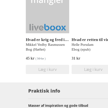
Hvad er krig og fred i dag?
Mikkel Vedby Rasmussen
Helle Porsdam
Bog (Hæftet)
Ebog (epub)
45 kr
31 kr
(
50 kr
)
Læg i kurv
Læg i kurv
Praktisk info
Masser af inspiration og gode tilbud