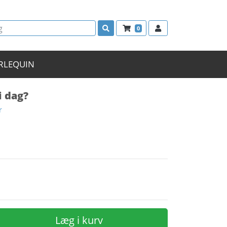
0
RLEQUIN
i dag?
r
Læg i kurv