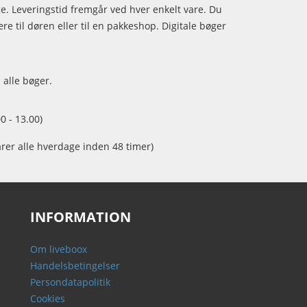
age. Leveringstid fremgår ved hver enkelt vare. Du
e til døren eller til en pakkeshop. Digitale bøger
 alle bøger.
0 - 13.00)
arer alle hverdage inden 48 timer)
INFORMATION
Om liveboox
Handelsbetingelser
Persondatapolitik
Cookies