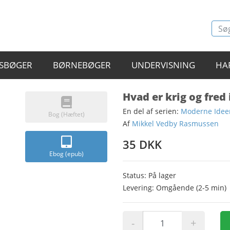
SBØGER
BØRNEBØGER
UNDERVISNING
HA
Hvad er krig og fred 
En del af serien:
Moderne Idee
Bog (Hæftet)
Af
Mikkel Vedby Rasmussen
35 DKK
Ebog (epub)
Status: På lager
Levering: Omgående (2-5 min)
-
+