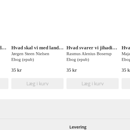
Hvad er retten til videnskab - og hvad kan den bruges til?
Hvad skal vi med landbruget
Hvad svarer vi jihadisterne?
Jørgen Steen Nielsen
Rasmus Alenius Boserup
Maja
Ebog (epub)
Ebog (epub)
Ebog
35 kr
35 kr
35 k
Læg i kurv
Læg i kurv
Levering