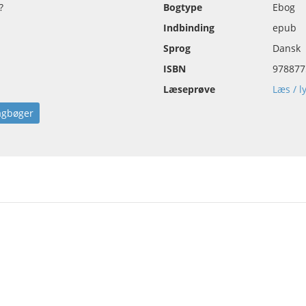
?
Bogtype
Ebog
Indbinding
epub
Sprog
Dansk
ISBN
978877
Læseprøve
Læs / l
agbøger