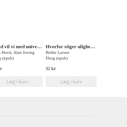
Hvad vil vi med universiteterne?
Hvorfor stiger uligheden – og hvad gør vi ved det?
 Horst, Alan Irwing
Birthe Larsen
 (epub)
Ebog (epub)
r
32 kr
Læg i kurv
Læg i kurv