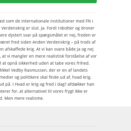
fred som de internationale institutioner med FN i
Verdenskrig er slut. Ja. Fordi robotter og droner
 mere dystert svar på spørgsmålet er nej, freden er
 været fred siden Anden Verdenskrig – på trods af
n afskaffede krig. At vi kan svare både ja og nej
 at vi mangler en mere realistisk forståelse af vor
til at opnå sikkerhed uden at tabe vores frihed.
Mikkel Vedby Rasmussen, der er en af landets
edier og politikere skal finde ud af, hvad krig,
 ud på. I Hvad er krig og fred i dag? afdækker han
er for, at alternativet til vores frygt ikke er
ed. Men mere realisme.