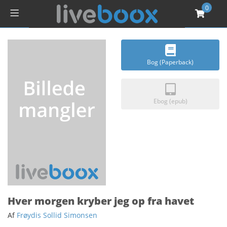
0
Bog (Paperback)
Ebog (epub)
Hver morgen kryber jeg op fra havet
Af
Frøydis Sollid Simonsen