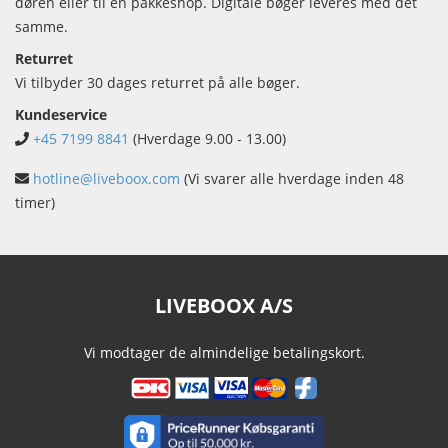
døren eller til en pakkeshop. Digitale bøger leveres med det
samme.
Returret
Vi tilbyder 30 dages returret på alle bøger.
Kundeservice
+45 7199 8841
(Hverdage 9.00 - 13.00)
hotline@liveboox.com
(Vi svarer alle hverdage inden 48
timer)
LIVEBOOX A/S
Vi modtager de almindelige betalingskort.