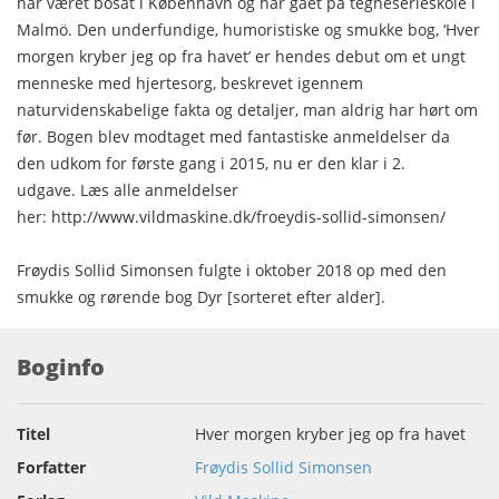
har været bosat i København og har gået på tegneserieskole i
Malmö. Den underfundige, humoristiske og smukke bog, ‘Hver
morgen kryber jeg op fra havet’ er hendes debut om et ungt
menneske med hjertesorg, beskrevet igennem
naturvidenskabelige fakta og detaljer, man aldrig har hørt om
før. Bogen blev modtaget med fantastiske anmeldelser da
den udkom for første gang i 2015, nu er den klar i 2.
udgave. Læs alle anmeldelser
her: http://www.vildmaskine.dk/froeydis-sollid-simonsen/
Frøydis Sollid Simonsen fulgte i oktober 2018 op med den
smukke og rørende bog Dyr [sorteret efter alder].
Boginfo
Titel
Hver morgen kryber jeg op fra havet
Forfatter
Frøydis Sollid Simonsen