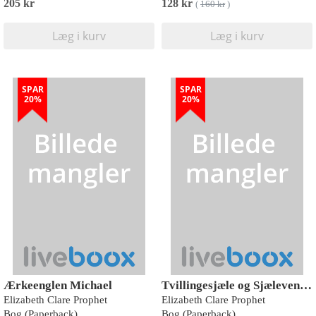
205 kr
128 kr
(
160 kr
)
Læg i kurv
Læg i kurv
SPAR
SPAR
20%
20%
Ærkeenglen Michael
Tvillingesjæle og Sjælevenner
Elizabeth Clare Prophet
Elizabeth Clare Prophet
Bog (Paperback)
Bog (Paperback)