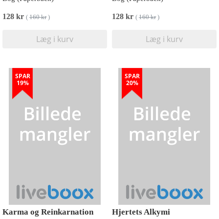
128 kr
128 kr
(
160 kr
)
(
160 kr
)
Læg i kurv
Læg i kurv
SPAR
SPAR
19%
20%
Karma og Reinkarnation
Hjertets Alkymi