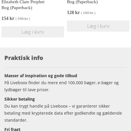
Elizabeth Clare Prophet
Bog (Paperback)
Bog (Paperback)
128 kr
(
160 kr
)
154 kr
(
190 kr
)
Læg i kurv
Læg i kurv
Praktisk info
Masser af inspiration og gode tilbud
På Liveboox finder du mere end 100.000 bøger, e-bøger og
lydbøger til lave priser.
Sikker betaling
Du kan trygt handle på Liveboox – vi garanterer sikker
betaling med krypterede data efter godkendte og gældende
standarder.
Fri fragt