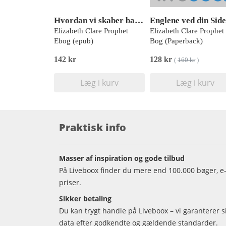
Hvordan vi skaber balance i Naturen
Englene ved din Side
Elizabeth Clare Prophet
Elizabeth Clare Prophet
Ebog (epub)
Bog (Paperback)
142 kr
128 kr
(
160 kr
)
Læg i kurv
Læg i kurv
Praktisk info
Masser af inspiration og gode tilbud
På Liveboox finder du mere end 100.000 bøger, e-
priser.
Sikker betaling
Du kan trygt handle på Liveboox – vi garanterer 
data efter godkendte og gældende standarder.