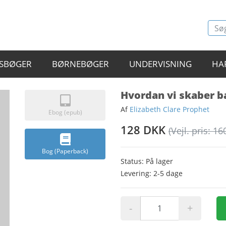
SBØGER
BØRNEBØGER
UNDERVISNING
HA
Hvordan vi skaber b
Af
Elizabeth Clare Prophet
Ebog (epub)
128 DKK
(Vejl. pris: 16
Bog (Paperback)
Status: På lager
Levering: 2-5 dage
-
+