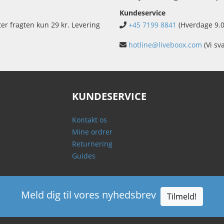
Kundeservice
ter fragten kun 29 kr. Levering
+45 7199 8841
(Hverdage 9.0
hotline@liveboox.com
(Vi sv
KUNDESERVICE
Kontakt os
Mine ordrer
Returnering
Guides
Meld dig til vores nyhedsbrev
Tilmeld!