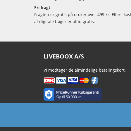
Fri fragt
Fragten er gratis på ordrer over 499 kr. Ellers kos
af digitale bøger er altid gratis.
LIVEBOOX A/S
Vi modtager de almindelige betalingskort.