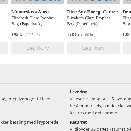
Menneskets Aura
Dine Syv Energi Centre
Den
Elizabeth Clare Prophet
Elizabeth Clare Prophet
Eliz
Bog (Paperback)
Bog (Paperback)
Bog 
192 kr
128 kr
128
(
235 kr
)
(
160 kr
)
Læg i kurv
Læg i kurv
Levering
bøger og lydbøger til lave
Vi leverer i løbet af 1-5 hverd
bestemmer selv, om det skal vær
leveres med det samme.
sikker betaling med krypterede
Returret
Vi tilbyder 30 dages returret på