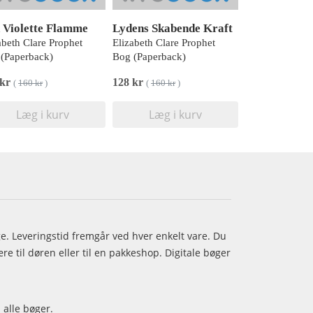
 Violette Flamme
Lydens Skabende Kraft
abeth Clare Prophet
Elizabeth Clare Prophet
(Paperback)
Bog (Paperback)
 kr
128 kr
(
160 kr
)
(
160 kr
)
Læg i kurv
Læg i kurv
age. Leveringstid fremgår ved hver enkelt vare. Du
e til døren eller til en pakkeshop. Digitale bøger
 alle bøger.