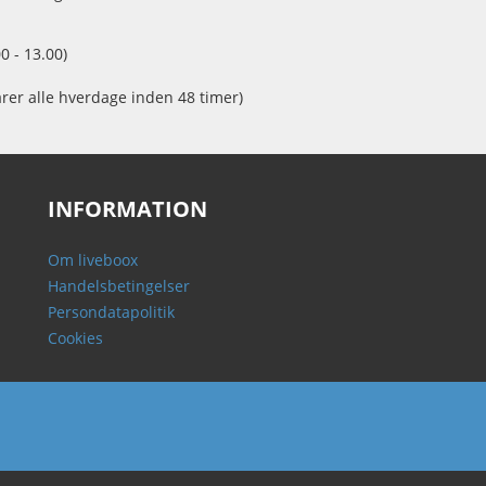
0 - 13.00)
arer alle hverdage inden 48 timer)
INFORMATION
Om liveboox
Handelsbetingelser
Persondatapolitik
Cookies