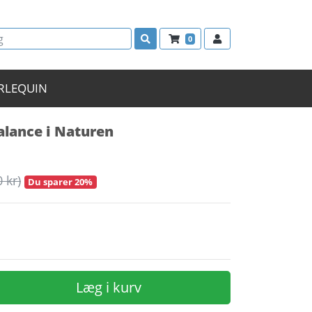
0
RLEQUIN
alance i Naturen
0 kr)
Du sparer 20%
Læg i kurv