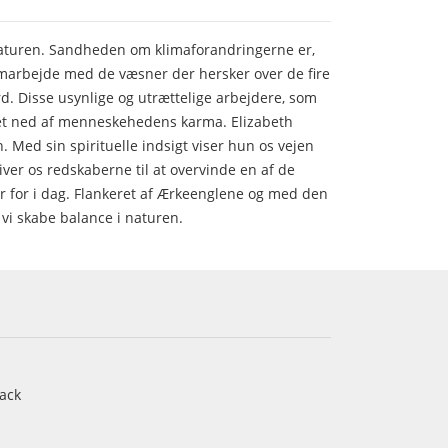
naturen. Sandheden om klimaforandringerne er,
amarbejde med de væsner der hersker over de fire
ord. Disse usynlige og utrættelige arbejdere, som
nget ned af menneskehedens karma. Elizabeth
n. Med sin spirituelle indsigt viser hun os vejen
ver os redskaberne til at overvinde en af de
er for i dag. Flankeret af Ærkeenglene og med den
 vi skabe balance i naturen.
ack