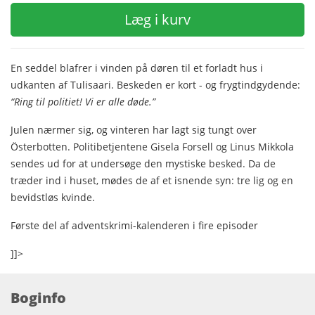
Læg i kurv
En seddel blafrer i vinden på døren til et forladt hus i
udkanten af Tulisaari. Beskeden er kort - og frygtindgydende:
“Ring til politiet! Vi er alle døde.”
Julen nærmer sig, og vinteren har lagt sig tungt over
Österbotten. Politibetjentene Gisela Forsell og Linus Mikkola
sendes ud for at undersøge den mystiske besked. Da de
træder ind i huset, mødes de af et isnende syn: tre lig og en
bevidstløs kvinde.
Første del af adventskrimi-kalenderen i fire episoder
]]>
Boginfo