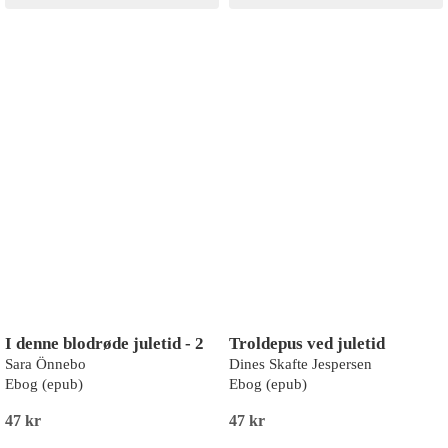
I denne blodrøde juletid - 2
Troldepus ved juletid
Sara Önnebo
Dines Skafte Jespersen
Ebog (epub)
Ebog (epub)
47 kr
47 kr