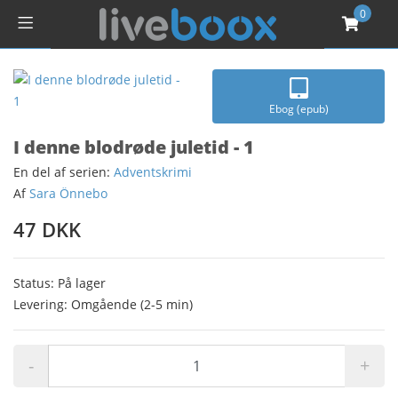
0
Ebog (epub)
I denne blodrøde juletid - 1
En del af serien:
Adventskrimi
Af
Sara Önnebo
47 DKK
Status: På lager
Levering: Omgående (2-5 min)
-
+