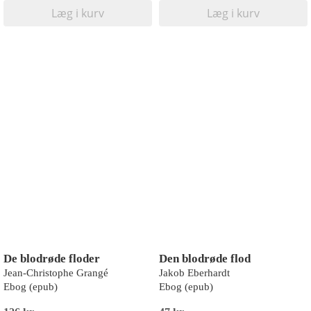
Læg i kurv
Læg i kurv
De blodrøde floder
Den blodrøde flod
Jean-Christophe Grangé
Jakob Eberhardt
Ebog (epub)
Ebog (epub)