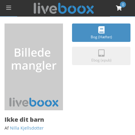
0
Bog (Hæftet)
Ebog (epub)
Ikke dit barn
Af
Nilla Kjellsdotter