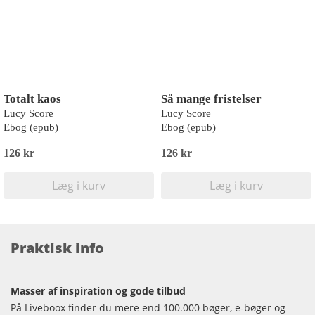
Totalt kaos
Så mange fristelser
Lucy Score
Lucy Score
Ebog (epub)
Ebog (epub)
126 kr
126 kr
Læg i kurv
Læg i kurv
Praktisk info
Masser af inspiration og gode tilbud
På Liveboox finder du mere end 100.000 bøger, e-bøger og