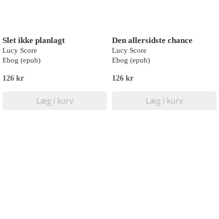
Slet ikke planlagt
Den allersidste chance
Lucy Score
Lucy Score
Ebog (epub)
Ebog (epub)
126 kr
126 kr
Læg i kurv
Læg i kurv