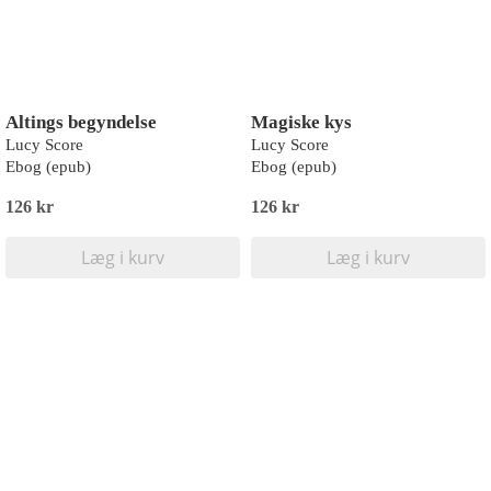
Altings begyndelse
Magiske kys
Lucy Score
Lucy Score
Ebog (epub)
Ebog (epub)
126 kr
126 kr
Læg i kurv
Læg i kurv