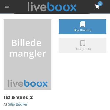
0
Bog (Hæftet)
Ebog (epub)
Ild & vand 2
Af
Silja Bødker