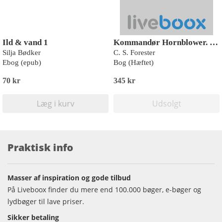
Ild & vand 1
Kommandør Hornblower. Bind 2
Silja Bødker
C. S. Forester
Ebog (epub)
Bog (Hæftet)
70 kr
345 kr
Læg i kurv
Udsolgt
Praktisk info
Masser af inspiration og gode tilbud
På Liveboox finder du mere end 100.000 bøger, e-bøger og
lydbøger til lave priser.
Sikker betaling