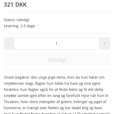
321 DKK
Status: Udsolgt
Levering: 2-5 dage
-
+
Udsolgt
Onam begærer den unge pige Helia, men da hun hører om
smykkernes magi, flygter hun både fra ham og sine egne
forældre, hun flygter også for at finde Netsi og få det delte
smykke samlet igen.Efter en lang og farefuld rejse når hun til
Thrakien, hvor store mængder af gotere, bekriget og jaget af
hunnerne, er trængt over floden og har skabt krig og kaos.
Hvis hun finder Netsi, hvordan skal hun så få smykket samlet?