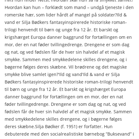
Hvordan kan hun – forklædt som mand – undgå tjeneste i den
romerske hær, som lider hårdt af mangel på soldater?Ild &
vand er Silja Bødkers fantasyinspirerede historiske roman-
trilogi henvendt til børn og unge fra 12 år. Et barskt og
krigshærget Europa danner baggrund for fortællingen om en
mor, der en nat føder tvillingedrenge. Drengene er som dag
og nat, og ved fødslen får de hver sin halvdel af et magisk
smykke. Sammen med smykkedelene skilles drengene, og i
bøgerne følges deres skæbne. Vil brødrene og det magiske
smykke blive samlet igen?'Ild og vand'Ild & vand er Silja
Bødkers fantasyinspirerede historiske roman-trilogi henvendt
til børn og unge fra 12 år. Et barskt og krigshærget Europa
danner baggrund for fortællingen om en mor, der en nat
føder tvillingedrenge. Drengene er som dag og nat, og ved
fødslen får de hver sin halvdel af et magisk smykke. Sammen
med smykkedelene skilles drengene, og i bøgerne følges
deres skæbne.Silja Bødker (f. 1951) er forfatter. Hun
debuterede med den socialrealistiske børnebog ”Buksevand” i