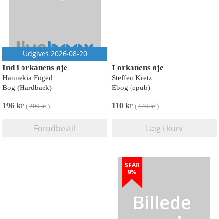
Udgives 2026-08-20
Ind i orkanens øje
I orkanens øje
Hannekia Foged
Steffen Kretz
Bog (Hardback)
Ebog (epub)
196 kr
110 kr
(
200 kr
)
(
140 kr
)
Forudbestil
Læg i kurv
SPAR
9%