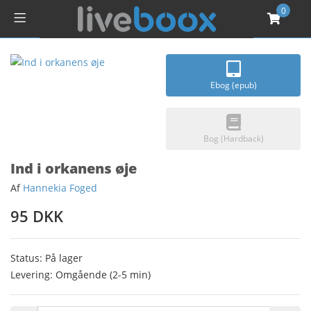
0
Ebog (epub)
Bog (Hardback)
Ind i orkanens øje
Af
Hannekia Foged
95 DKK
Status: På lager
Levering: Omgående (2-5 min)