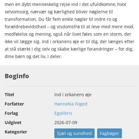
men en dybt menneskelig rejse ind i det ufuldkomne, hvor
selvomsorg, nærvær og kærlighed bliver nøglerne til
transformation. Du får fem enkle nøgler til indre ro og
forældrebevidsthed – og visdomsfrø til at leve med mere mod,
medfølelse og mening, også når livet føles som en storm, der
ikke vil lægge sig. Ind i orkanens øje er til dig, der længes efter
at stå stærkt i dig selv og skabe kærlige forandringer – for dig,
dine børn og det liv, I deler.
Boginfo
Titel
Ind i orkanens øje
Forfatter
Hannekia Foged
Forlag
Egolibris
Udgivet
2026-07-09
Kategorier
Sjæl og sundhed
Fagbøger