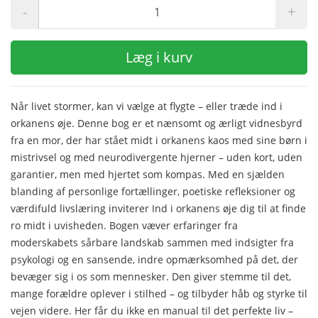
-
+
Læg i kurv
Når livet stormer, kan vi vælge at flygte – eller træde ind i
orkanens øje. Denne bog er et nænsomt og ærligt vidnesbyrd
fra en mor, der har stået midt i orkanens kaos med sine børn i
mistrivsel og med neurodivergente hjerner – uden kort, uden
garantier, men med hjertet som kompas. Med en sjælden
blanding af personlige fortællinger, poetiske refleksioner og
værdifuld livslæring inviterer Ind i orkanens øje dig til at finde
ro midt i uvisheden. Bogen væver erfaringer fra
moderskabets sårbare landskab sammen med indsigter fra
psykologi og en sansende, indre opmærksomhed på det, der
bevæger sig i os som mennesker. Den giver stemme til det,
mange forældre oplever i stilhed – og tilbyder håb og styrke til
vejen videre. Her får du ikke en manual til det perfekte liv –